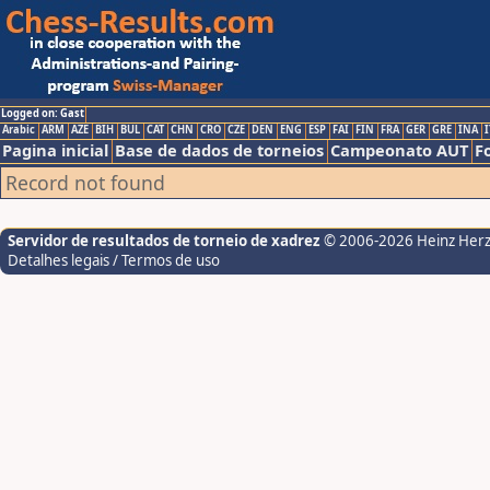
Logged on: Gast
Arabic
ARM
AZE
BIH
BUL
CAT
CHN
CRO
CZE
DEN
ENG
ESP
FAI
FIN
FRA
GER
GRE
INA
I
Pagina inicial
Base de dados de torneios
Campeonato AUT
F
Record not found
Servidor de resultados de torneio de xadrez
© 2006-2026 Heinz Her
Detalhes legais / Termos de uso