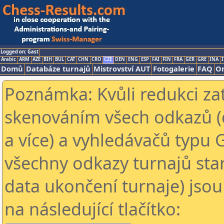
Logged on: Gast
Arabic
ARM
AZE
BIH
BUL
CAT
CHN
CRO
CZE
DEN
ENG
ESP
FAI
FIN
FRA
GER
GRE
INA
I
Domů
Databáze turnajů
Mistrovství AUT
Fotogalerie
FAQ
On
Poznámka: Kvůli redukci za
skenováním všech odkazů (
a více) a vyhledávačů typu 
všechny odkazy turnajů star
data ukončení turnaje) jsou
na následující tlačítko: