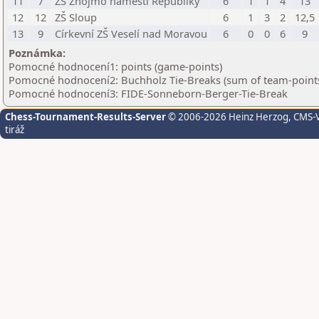
11
7
ZŠ Znojmo náměstí Republiky
6
1
1
4
13
12
12
ZŠ Sloup
6
1
3
2
12,5
13
9
Církevní ZŠ Veselí nad Moravou
6
0
0
6
9
Poznámka:
Pomocné hodnocení1: points (game-points)
Pomocné hodnocení2: Buchholz Tie-Breaks (sum of team-points
Pomocné hodnocení3: FIDE-Sonneborn-Berger-Tie-Break
Chess-Tournament-Results-Server
© 2006-2026 Heinz Herzog
, CMS-
tiráž