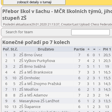
Přebor škol v šachu - MČR školních týmů, ji
stupeň ZŠ
Poslední aktualizace29.01.2020 21:13:37, Creator/Last Upload: Chess Federati
Search for team
Konečné pořadí po 7 kolech
Poř.
St.č.
Družstvo
Partie
+
=
-
PH 1
1
3
ZŠ Brno Úvoz
7
6
0
1
20,5
2
1
ZŠ Vyškov Purkyňova
7
4
2
1
20,5
3
2
ZŠ Brno Svážná
7
5
1
1
19
4
4
ZŠ a MŠ Brankovice
7
3
3
1
16,5
5
10
ZŠ Drnholec
6
2
3
1
15,5
6
5
ZŠ a MŠ Znojmo Pražská
7
3
1
3
14,5
7
11
ZŠ Modřice
6
2
1
3
14,5
8
8
ZŠ a MŠ Adamov
7
2
3
2
14
9
6
Masarykova ZŠ Lanžhot
6
1
2
3
13,5
10
13
ZŠ Šlapanice
6
1
2
3
13