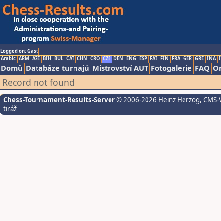
Logged on: Gast
Arabic
ARM
AZE
BIH
BUL
CAT
CHN
CRO
CZE
DEN
ENG
ESP
FAI
FIN
FRA
GER
GRE
INA
I
Domů
Databáze turnajů
Mistrovství AUT
Fotogalerie
FAQ
On
Record not found
Chess-Tournament-Results-Server
© 2006-2026 Heinz Herzog
, CMS-
tiráž