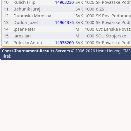
10
Kulich Filip
14963230
SVK
1026
Sk Povazske Pod
11
Behunik Juraj
SVK
1000
6 ZS
12
Dubravka Miroslav
SVK
1000
SK Pov. Podhradi
13
Dudon Jozef
14964376
SVK
1000
Sk Povazske Pod
14
Ipser Peter
M
1000
Cvc Lanska Povaz
15
Jaros Jan
M
1000
SOU Strojarske
16
Potecky Anton
14938260
SVK
1000
Sk Povazske Pod
Chess-Tournament-Results-Servers
© 2006-2026 Heinz Herzog
, CMS
Tiráž