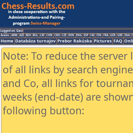
Logged on: Gast
Arabic
ARM
AZE
BIH
BUL
CAT
CHN
CRO
CZE
DEN
ENG
ESP
FAI
FIN
FRA
GER
GRE
INA
I
Home
Databáza turnajov
Prebor Rakúska
Pictures
FAQ
Onl
Note: To reduce the server 
of all links by search engin
and Co, all links for tourn
weeks (end-date) are shown 
following button: