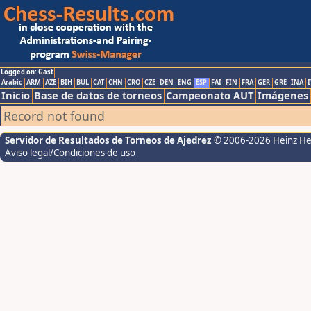
Logged on: Gast
Arabic
ARM
AZE
BIH
BUL
CAT
CHN
CRO
CZE
DEN
ENG
ESP
FAI
FIN
FRA
GER
GRE
INA
I
Inicio
Base de datos de torneos
Campeonato AUT
Imágenes
Record not found
Servidor de Resultados de Torneos de Ajedrez
© 2006-2026 Heinz H
Aviso legal/Condiciones de uso