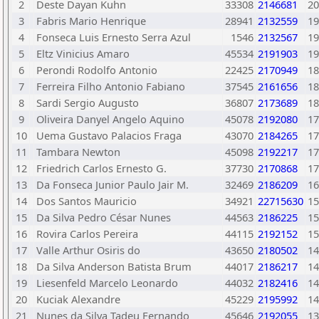
2
Deste Dayan Kuhn
33308
2146681
20
3
Fabris Mario Henrique
28941
2132559
19
4
Fonseca Luis Ernesto Serra Azul
1546
2132567
19
5
Eltz Vinicius Amaro
45534
2191903
19
6
Perondi Rodolfo Antonio
22425
2170949
18
7
Ferreira Filho Antonio Fabiano
37545
2161656
18
8
Sardi Sergio Augusto
36807
2173689
18
9
Oliveira Danyel Angelo Aquino
45078
2192080
17
10
Uema Gustavo Palacios Fraga
43070
2184265
17
11
Tambara Newton
45098
2192217
17
12
Friedrich Carlos Ernesto G.
37730
2170868
17
13
Da Fonseca Junior Paulo Jair M.
32469
2186209
16
14
Dos Santos Mauricio
34921
22715630
15
15
Da Silva Pedro César Nunes
44563
2186225
15
16
Rovira Carlos Pereira
44115
2192152
15
17
Valle Arthur Osiris do
43650
2180502
14
18
Da Silva Anderson Batista Brum
44017
2186217
14
19
Liesenfeld Marcelo Leonardo
44032
2182416
14
20
Kuciak Alexandre
45229
2195992
14
21
Nunes da Silva Tadeu Fernando
45646
2192055
13