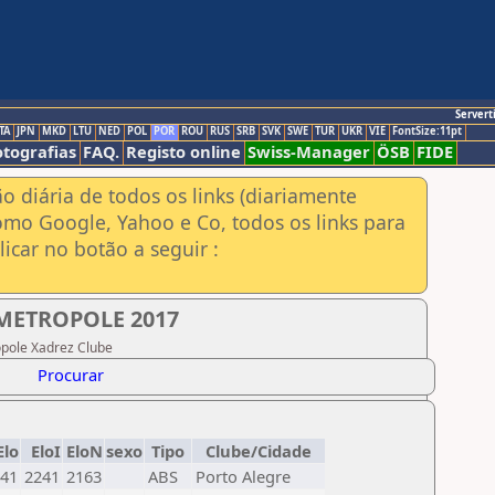
Servert
TA
JPN
MKD
LTU
NED
POL
POR
ROU
RUS
SRB
SVK
SWE
TUR
UKR
VIE
FontSize:11pt
otografias
FAQ.
Registo online
Swiss-Manager
ÖSB
FIDE
ão diária de todos os links (diariamente
omo Google, Yahoo e Co, todos os links para
icar no botão a seguir :
 METROPOLE 2017
ópole Xadrez Clube
Procurar
Elo
EloI
EloN
sexo
Tipo
Clube/Cidade
41
2241
2163
ABS
Porto Alegre