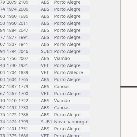
79
2079
2106
ABS
Porto Alegre
74
1974
2006
ABS
Porto Alegre
60
1960
1986
ABS
Porto Alegre
50
1950
2011
ABS
Porto Alegre
84
1884
2047
ABS
Porto Alegre
77
1877
1891
ABS
Porto Alegre
07
1807
1841
ABS
Porto Alegre
94
1794
2046
SUB1
Porto Alegre
56
1756
2007
ABS
Viamão
40
1740
1931
VET
Porto Alegre
04
1704
1839
VET
Porto ASlegre
04
1604
1765
ABS
Porto Alegre
87
1587
1779
ABS
Canoas
67
1567
1700
VET
Porto Alegre
10
1510
1722
ABS
Viamão
97
1497
1730
ABS
Canoas
75
1475
1786
ABS
Porto Alegre
74
1474
1799
SUB1
Novo hanburgo
01
1401
1731
ABS
Porto Alegre
75
1375
1686
VET
Porto Alegre