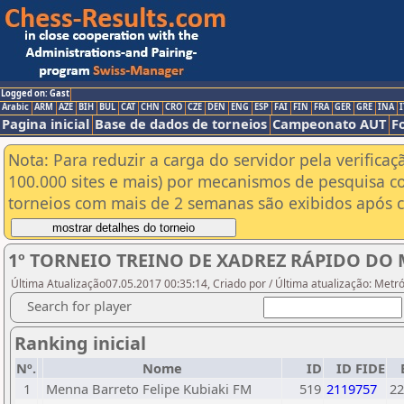
Logged on: Gast
Arabic
ARM
AZE
BIH
BUL
CAT
CHN
CRO
CZE
DEN
ENG
ESP
FAI
FIN
FRA
GER
GRE
INA
I
Pagina inicial
Base de dados de torneios
Campeonato AUT
F
Nota: Para reduzir a carga do servidor pela verificaç
100.000 sites e mais) por mecanismos de pesquisa c
torneios com mais de 2 semanas são exibidos após cl
1º TORNEIO TREINO DE XADREZ RÁPIDO DO
Última Atualização07.05.2017 00:35:14, Criado por / Última atualização: Metr
Search for player
Ranking inicial
Nº.
Nome
ID
ID FIDE
1
Menna Barreto Felipe Kubiaki FM
519
2119757
22