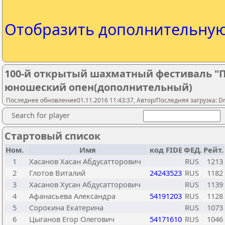
Отобразить дополнительну
100-й открытый шахматный фестиваль "Пе
юношеский опен(дополнительный)
Последнее обновление01.11.2016 11:43:37, Автор/Последняя загрузка: Drug
Search for player
Стартовый список
Ном.
Имя
код FIDE
ФЕД.
Рейт.
1
Хасанов Хасан Абдусатторович
RUS
1213
2
Глотов Виталий
24243523
RUS
1182
3
Хасанов Хусан Абдусатторович
RUS
1139
4
Афанасьева Александра
54191203
RUS
1128
5
Сорокина Екатерина
RUS
1073
6
Цыганов Егор Олегович
54171610
RUS
1046