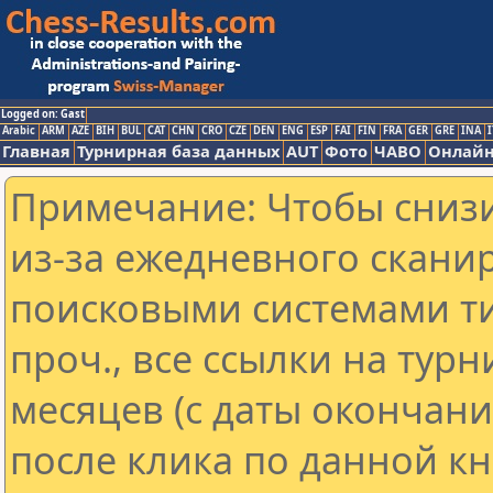
Logged on: Gast
Arabic
ARM
AZE
BIH
BUL
CAT
CHN
CRO
CZE
DEN
ENG
ESP
FAI
FIN
FRA
GER
GRE
INA
I
Главная
Турнирная база данных
AUT
Фото
ЧАВО
Онлайн
Примечание: Чтобы снизи
из-за ежедневного скани
поисковыми системами ти
проч., все ссылки на тур
месяцев (с даты окончан
после клика по данной кн