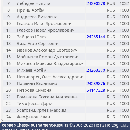
7
Лебедев Никита
24290378
RUS
1032
8
Принь Артём
RUS
1003
9
Андреева Виталина
RUS
1000
10
Глазков Илья Ярославович
RUS
1000
11
Глазков Павел Ярославович
RUS
1000
12
Зайцева Юлия
24265144
RUS
1000
13
Зиза Егор Сергеевич
RUS
1000
14
Иванов Александр Сергеевич
RUS
1000
15
Майничев Роман Дмитриевич
RUS
1000
16
Михалев Максим Владимирович
RUS
1000
17
Михеев Артём
24263370
RUS
1000
18
Ничипорец Олег Александрович
RUS
1000
19
Павлиди Владимир
24289876
RUS
1000
20
Петрова Симона
54147328
RUS
1000
21
Романова Божена Андреевна
RUS
1000
22
Тимофеева Дарья
RUS
1000
23
Усатов-Ширяев Максим
RUS
1000
24
Феофанов Иван
RUS
1000
сервер Chess-Tournament-Results
© 2006-2026 Heinz Herzog
, CMS-