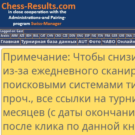
Logged on: Gast
Arabic
ARM
AZE
BIH
BUL
CAT
CHN
CRO
CZE
DEN
ENG
ESP
FAI
FIN
FRA
GER
GRE
INA
I
Главная
Турнирная база данных
AUT
Фото
ЧАВО
Онлайн
Примечание: Чтобы снизи
из-за ежедневного скани
поисковыми системами ти
проч., все ссылки на тур
месяцев (с даты окончан
после клика по данной кн