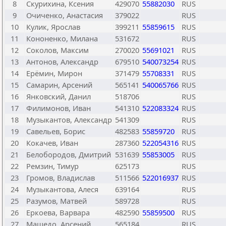
8
Скурихина, Ксения
429070
55882030
RUS
9
Очиченко, Анастасия
379022
RUS
10
Кулик, Ярослав
399211
55859615
RUS
11
Кононенко, Милана
531672
RUS
12
Соколов, Максим
270020
55691021
RUS
13
Антонов, Александр
679510
540073254
RUS
14
Ерёмин, Мирон
371479
55708331
RUS
15
Самарин, Арсений
565141
540065766
RUS
16
Янковский, Данил
518706
RUS
17
Филимонов, Иван
541310
522083324
RUS
18
Музыкантов, Александр
541309
RUS
19
Савельев, Борис
482583
55859720
RUS
20
Кокачев, Иван
287360
522054316
RUS
21
Белобородов, Дмитрий
531639
55853005
RUS
22
Ремзин, Тимур
625173
RUS
23
Громов, Владислав
511566
522016937
RUS
24
Музыкантова, Алеся
639164
RUS
25
Разумов, Матвей
589728
RUS
26
Еркоева, Варвара
482590
55859500
RUS
27
Машедо, Арсений
565184
RUS