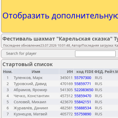
Отобразить дополнительну
Фестиваль шахмат "Карельская сказка" Т
Последнее обновление23.07.2026 10:01:48, Автор/Последняя загрузка: Kare
Search for player
Стартовый список
Ном.
Имя
ИН
код FIDE
ФЕД.
Рейт.
1
Туленков, Марк
345011
55797300
RUS
2
Туровский, Давид
470169
55859771
RUS
3
Абрамов, Яромир
541305
522083650
RUS
4
Чечко, Константин
457312
55859470
RUS
5
Соловей, Михаил
423670
55842151
RUS
6
Журавлёв, Даниил
482581
55888534
RUS
7
Кузнецов, Матвей
405772
55759890
RUS