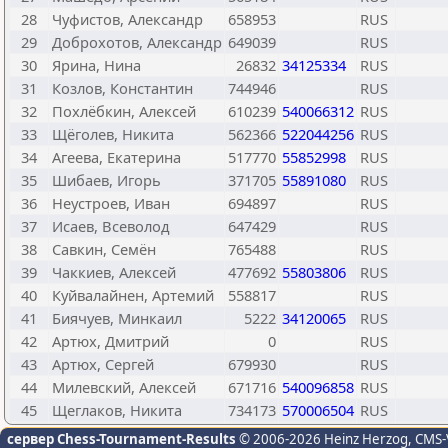
28
Чуфистов, Александр
658953
RUS
29
Доброхотов, Александр
649039
RUS
30
Ярина, Нина
26832
34125334
RUS
31
Козлов, Константин
744946
RUS
32
Похлёбкин, Алексей
610239
540066312
RUS
33
Щёголев, Никита
562366
522044256
RUS
34
Агеева, Екатерина
517770
55852998
RUS
35
Шибаев, Игорь
371705
55891080
RUS
36
Неустроев, Иван
694897
RUS
37
Исаев, Всеволод
647429
RUS
38
Савкин, Семён
765488
RUS
39
Чаккиев, Алексей
477692
55803806
RUS
40
Куйвалайнен, Артемий
558817
RUS
41
Биячуев, Минкаил
5222
34120065
RUS
42
Артюх, Дмитрий
0
RUS
43
Артюх, Сергей
679930
RUS
44
Милевский, Алексей
671716
540096858
RUS
45
Щеглаков, Никита
734173
570006504
RUS
сервер Chess-Tournament-Results
© 2006-2026 Heinz Herzog
, CMS-