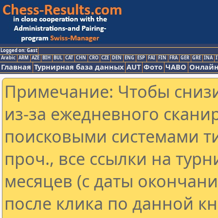
Logged on: Gast
Arabic
ARM
AZE
BIH
BUL
CAT
CHN
CRO
CZE
DEN
ENG
ESP
FAI
FIN
FRA
GER
GRE
INA
I
Главная
Турнирная база данных
AUT
Фото
ЧАВО
Онлайн
Примечание: Чтобы снизи
из-за ежедневного скани
поисковыми системами ти
проч., все ссылки на тур
месяцев (с даты окончан
после клика по данной кн