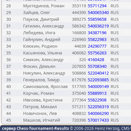
28
Мухтединов, Роман
353119
55711294
RUS
29
Зайцев, Олег
444390
540065340
RUS
30
Пауков, Дмитрий
389275
55859658
RUS
31
Гатилин, Александр
586342
540036219
RUS
32
Лебедева, Инга
166800
34387196
RUS
33
Гайнулин, Андрей
226960
55822983
RUS
34
Клюкин, Родион
44639
24290777
RUS
35
Касьянова, Ульяна
406082
55756263
RUS
36
Симкин, Александр
320
4160428
RUS
37
Фокин, Демьян
207855
55708340
RUS
38
Никулин, Александр
508866
522040412
RUS
39
Генералов, Тимур
617976
522093885
RUS
40
Самохвалов, Ярослав
517765
540009149
RUS
41
Корчак, Роман
375040
55889913
RUS
42
Ивкоева, Кристина
277364
55822908
RUS
43
Петров, Михаил
571211
522056319
RUS
44
Новичонок, Лев
408832
540066290
RUS
45
Машков, Игнатий
720396
570017433
RUS
сервер Chess-Tournament-Results
© 2006-2026 Heinz Herzog
, CMS-