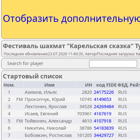
Отобразить дополнительну
Фестиваль шахмат "Карельская сказка" Т
Последнее обновление23.07.2026 11:40:35, Автор/Последняя загрузка: Kare
Search for player
Стартовый список
Ном.
Имя
ИН
код FIDE
ФЕД.
Рей
1
Азимов, Ильяс
2820
24175226
RUS
2
FM
Прокопчук, Юрий
10745
4149653
RUS
3
Лехтонен, Ярослав
34528
24269484
RUS
4
Исаев, Евгений
703961
4167619
RUS
5
FM
Тойвонен, Александр
4610
4107918
RUS
6
Никитин, Николай
38786
54183839
RUS
7
Бобовкин, Ростислав
161205
34429727
RUS