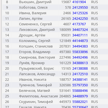
8
Вьюшин, Дмитрий
15687
4161904
RUS
9
Хоботова, Олеся
578
24129550
RUS
10
Ивина, Валерия
2466
34125326
RUS
11
Лапин, Артём
26165
24242250
RUS
12
Семененко, Сергей
4607
4173767
RUS
13
Лиховских, Дмитрий
180099
34407324
RUS
14
Дрощак, Артём
95031
34407111
RUS
15
Коломиец, Сергей
121849
44144873
RUS
16
Копшин, Станислав
207831
34494383
RUS
17
Егоров, Владимир
497380
55833896
RUS
18
Смирнова, Виктория
227496
34492496
RUS
19
Лунёв, Яромир
161229
34388613
RUS
20
Пузыревский, Борис
15165
24138088
RUS
21
Лапсаков, Александр
14313
24172510
RUS
22
Иванов, Никита
188757
34388141
RUS
23
Туленков, Тимофей
326586
55797350
RUS
24
Белячков, Матвей
531641
55888496
RUS
25
Филиппова, Анастасия
264865
34488979
RUS
26
Скурихин, Тимофей
445973
55882021
RUS
27
Гашков, Никита
70436
55730647
RUS