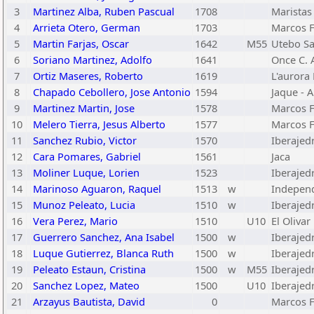
3
Martinez Alba, Ruben Pascual
1708
Maristas
4
Arrieta Otero, German
1703
Marcos F
5
Martin Farjas, Oscar
1642
M55
Utebo S
6
Soriano Martinez, Adolfo
1641
Once C. 
7
Ortiz Maseres, Roberto
1619
L'aurora 
8
Chapado Cebollero, Jose Antonio
1594
Jaque - 
9
Martinez Martin, Jose
1578
Marcos F
10
Melero Tierra, Jesus Alberto
1577
Marcos F
11
Sanchez Rubio, Victor
1570
Iberajed
12
Cara Pomares, Gabriel
1561
Jaca
13
Moliner Luque, Lorien
1523
Iberajed
14
Marinoso Aguaron, Raquel
1513
w
Indepen
15
Munoz Peleato, Lucia
1510
w
Iberajed
16
Vera Perez, Mario
1510
U10
El Olivar
17
Guerrero Sanchez, Ana Isabel
1500
w
Iberajed
18
Luque Gutierrez, Blanca Ruth
1500
w
Iberajed
19
Peleato Estaun, Cristina
1500
w
M55
Iberajed
20
Sanchez Lopez, Mateo
1500
U10
Iberajed
21
Arzayus Bautista, David
0
Marcos F