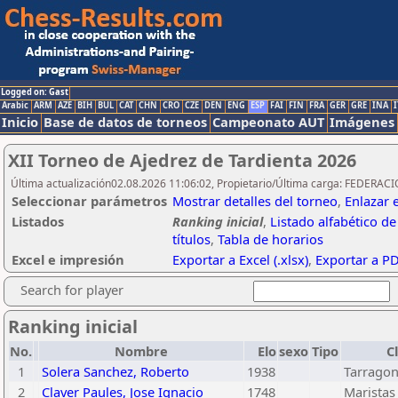
Logged on: Gast
Arabic
ARM
AZE
BIH
BUL
CAT
CHN
CRO
CZE
DEN
ENG
ESP
FAI
FIN
FRA
GER
GRE
INA
I
Inicio
Base de datos de torneos
Campeonato AUT
Imágenes
XII Torneo de Ajedrez de Tardienta 2026
Última actualización02.08.2026 11:06:02, Propietario/Última carga: FEDER
Seleccionar parámetros
Mostrar detalles del torneo
,
Enlazar 
Listados
Ranking inicial
,
Listado alfabético d
títulos
,
Tabla de horarios
Excel e impresión
Exportar a Excel (.xlsx)
,
Exportar a P
Search for player
Ranking inicial
No.
Nombre
Elo
sexo
Tipo
C
1
Solera Sanchez, Roberto
1938
Tarrago
2
Claver Paules, Jose Ignacio
1748
Maristas