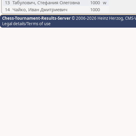
13
Табулович, Стефания Олеговна
1000
w
14
Чайко, Иван Дмитриевич
1000
Chess-Tournament-Results-Server
© 2006-2026 Heinz Herzog
, CMS-
Legal details/Terms of use