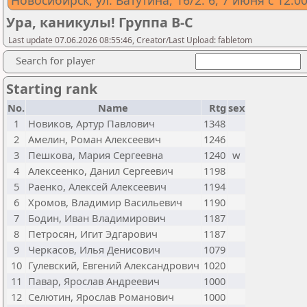
Новосибирск, ул. Ватутина, 16/2. 6, 7 июня с 12.0
Ура, каникулы! Группа В-С
Last update 07.06.2026 08:55:46, Creator/Last Upload: fabletom
Search for player
Starting rank
No.
Name
Rtg
sex
1
Новиков, Артур Павлович
1348
2
Амелин, Роман Алексеевич
1246
3
Пешкова, Мария Сергеевна
1240
w
4
Алексеенко, Данил Сергеевич
1198
5
Раенко, Алексей Алексеевич
1194
6
Хромов, Владимир Васильевич
1190
7
Бодин, Иван Владимирович
1187
8
Петросян, Игит Эдгарович
1187
9
Черкасов, Илья Денисович
1079
10
Гулевский, Евгений Александрович
1020
11
Павар, Ярослав Андреевич
1000
12
Селютин, Ярослав Романович
1000