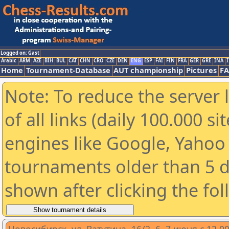
Logged on: Gast
Arabic
ARM
AZE
BIH
BUL
CAT
CHN
CRO
CZE
DEN
ENG
ESP
FAI
FIN
FRA
GER
GRE
INA
I
Home
Tournament-Database
AUT championship
Pictures
F
Note: To reduce the server 
of all links (daily 100.000 s
engines like Google, Yahoo a
tournaments older than 5 d
shown after clicking the fo