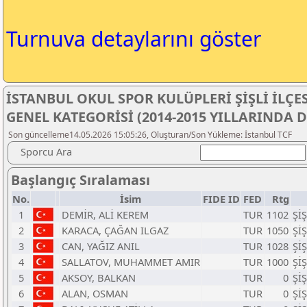
Turnuva detaylarını göster
İSTANBUL OKUL SPOR KULÜPLERİ ŞİŞLİ İLÇ
GENEL KATEGORİSİ (2014-2015 YILLARINDA
Son güncelleme14.05.2026 15:05:26, Oluşturan/Son Yükleme: İstanbul TCF
Sporcu Ara
Başlangıç Sıralaması
No.
İsim
FIDE ID
FED
Rtg
1
DEMİR, ALİ KEREM
TUR
1102
Şİ
2
KARACA, ÇAĞAN ILGAZ
TUR
1050
Şİ
3
CAN, YAĞIZ ANIL
TUR
1028
Şİ
4
SALLATOV, MUHAMMET AMIR
TUR
1000
Şİ
5
AKSOY, BALKAN
TUR
0
Şİ
6
ALAN, OSMAN
TUR
0
Şİ