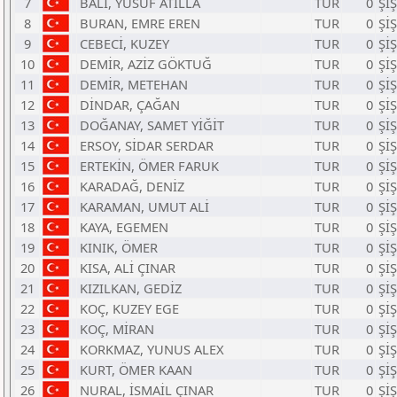
7
BALI, YUSUF ATİLLA
TUR
0
Şİ
8
BURAN, EMRE EREN
TUR
0
Şİ
9
CEBECİ, KUZEY
TUR
0
Şİ
10
DEMİR, AZİZ GÖKTUĞ
TUR
0
Şİ
11
DEMİR, METEHAN
TUR
0
Şİ
12
DİNDAR, ÇAĞAN
TUR
0
Şİ
13
DOĞANAY, SAMET YİĞİT
TUR
0
Şİ
14
ERSOY, SİDAR SERDAR
TUR
0
Şİ
15
ERTEKİN, ÖMER FARUK
TUR
0
Şİ
16
KARADAĞ, DENİZ
TUR
0
Şİ
17
KARAMAN, UMUT ALİ
TUR
0
Şİ
18
KAYA, EGEMEN
TUR
0
Şİ
19
KINIK, ÖMER
TUR
0
Şİ
20
KISA, ALİ ÇINAR
TUR
0
Şİ
21
KIZILKAN, GEDİZ
TUR
0
Şİ
22
KOÇ, KUZEY EGE
TUR
0
Şİ
23
KOÇ, MİRAN
TUR
0
Şİ
24
KORKMAZ, YUNUS ALEX
TUR
0
Şİ
25
KURT, ÖMER KAAN
TUR
0
Şİ
26
NURAL, İSMAİL ÇINAR
TUR
0
Şİ