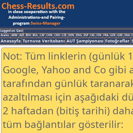
Logged on: Gast
Arabic
ARM
AZE
BIH
BUL
CAT
CHN
CRO
CZE
DEN
ENG
ESP
FAI
FIN
FRA
GER
GRE
INA
I
Anasayfa
Turnuva Veritabanı
AUT Şampiyonası
Fotoğraflar
Not: Tüm linklerin (günlük 1
Google, Yahoo and Co gibi 
tarafından günlük taranar
azaltılması için aşağıdaki 
2 haftadan (bitiş tarihi) dah
tüm bağlantılar gösterilir: