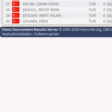
27
ÖZCAN, ÇINAR DENİZ
TUR
0
Şİ
28
ŞENGÜL, RECEP BERK
TUR
0
Şİ
29
ŞİTİLBAY, MERT ASLAN
TUR
0
Şİ
30
UZUNER, EREN
TUR
0
Şİ
Chess-Tournament-Results-Server
© 2006-2026 Heinz Herzog
, CMS-
Yasal yükümlülükler / Kullanım şartları