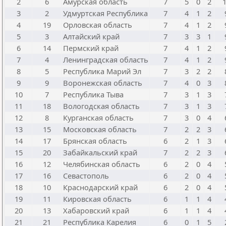
2
6
Амурская область
7
5
0
2
3
2
Удмуртская Республика
7
4
1
2
4
19
Орловская область
7
4
1
2
5
3
Алтайский край
7
3
3
1
6
14
Пермский край
7
4
1
2
7
4
Ленинградская область
7
4
1
2
8
5
Республика Марий Эл
7
3
2
2
9
9
Воронежская область
7
4
0
3
10
7
Республика Тыва
7
3
1
3
11
18
Вологодская область
7
3
1
3
12
8
Курганская область
7
3
0
4
13
15
Московская область
7
2
2
3
14
17
Брянская область
6
2
1
3
15
20
Забайкальский край
7
2
2
3
16
12
Челябинская область
6
2
0
4
17
16
Севастополь
6
2
0
4
18
10
Краснодарский край
6
2
0
4
19
11
Кировская область
6
1
1
4
20
13
Хабаровский край
6
1
1
4
21
21
Республика Карелия
6
0
1
5