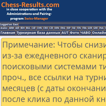
Logged on: Gast
Arabic
ARM
AZE
BIH
BUL
CAT
CHN
CRO
CZE
DEN
ENG
ESP
FAI
FIN
FRA
GER
GRE
INA
I
Главная
Турнирная база данных
AUT
Фото
ЧАВО
Онлайн
Примечание: Чтобы снизи
из-за ежедневного скани
поисковыми системами ти
проч., все ссылки на тур
месяцев (с даты окончан
после клика по данной кн