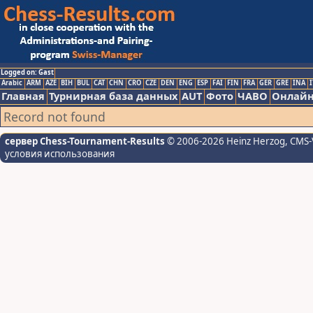
Logged on: Gast
Arabic
ARM
AZE
BIH
BUL
CAT
CHN
CRO
CZE
DEN
ENG
ESP
FAI
FIN
FRA
GER
GRE
INA
I
Главная
Турнирная база данных
AUT
Фото
ЧАВО
Онлайн
Record not found
сервер Chess-Tournament-Results
© 2006-2026 Heinz Herzog
, CMS-
условия использования