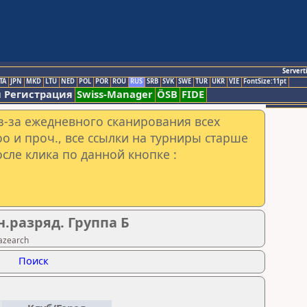
Servert
TA
JPN
MKD
LTU
NED
POL
POR
ROU
RUS
SRB
SVK
SWE
TUR
UKR
VIE
FontSize:11pt
 Регистрация
Swiss-Manager
ÖSB
FIDE
з-за ежедневного сканирования всех
o и проч., все ссылки на турниры старше
сле клика по данной кнопке :
.разряд. Группа Б
azearch
Поиск