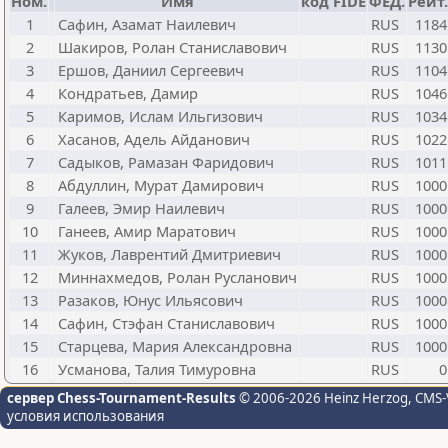
Ном.
Имя
код FIDE
ФЕД.
Рейт.
1
Сафин, Азамат Наилевич
RUS
1184
2
Шакиров, Ролан Станиславович
RUS
1130
3
Ершов, Даниил Сергеевич
RUS
1104
4
Кондратьев, Дамир
RUS
1046
5
Каримов, Ислам Ильгизович
RUS
1034
6
Хасанов, Адель Айданович
RUS
1022
7
Садыков, Рамазан Фаридович
RUS
1011
8
Абдуллин, Мурат Дамирович
RUS
1000
9
Галеев, Эмир Наилевич
RUS
1000
10
Ганеев, Амир Маратович
RUS
1000
11
Жуков, Лаврентий Дмитриевич
RUS
1000
12
Миннахмедов, Ролан Русланович
RUS
1000
13
Разаков, Юнус Ильясович
RUS
1000
14
Сафин, Стэфан Станиславович
RUS
1000
15
Старцева, Мария Александровна
RUS
1000
16
Усманова, Талия Тимуровна
RUS
0
сервер Chess-Tournament-Results
© 2006-2026 Heinz Herzog
, CMS-
условия использования