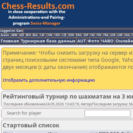
Logged on: Gast
Arabic
ARM
AZE
BIH
BUL
CAT
CHN
CRO
CZE
DEN
ENG
ESP
FAI
FIN
FRA
GER
GRE
INA
I
Главная
Турнирная база данных
AUT
Фото
ЧАВО
Онлайн
Примечание: Чтобы снизить загрузку на сервер и
страниц поисковыми системами типа Google, Yaho
двух месяцев (с даты окончания) отображаются по
Отобразить дополнительную информацию
Рейтинговый турнир по шахматам на 3 юн
Последнее обновление24.05.2026 13:43:19, Автор/Последняя загрузка: bl
Search for player
Стартовый список