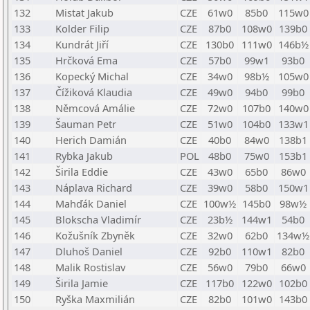
132
Mistat Jakub
CZE
61w0
85b0
115w0
133
Kolder Filip
CZE
87b0
108w0
139b0
134
Kundrát Jiří
CZE
130b0
111w0
146b½
135
Hrčková Ema
CZE
57b0
99w1
93b0
136
Kopecký Michal
CZE
34w0
98b½
105w0
137
Čížiková Klaudia
CZE
49w0
94b0
99b0
138
Němcová Amálie
CZE
72w0
107b0
140w0
139
Šauman Petr
CZE
51w0
104b0
133w1
140
Herich Damián
CZE
40b0
84w0
138b1
141
Rybka Jakub
POL
48b0
75w0
153b1
142
Širila Eddie
CZE
43w0
65b0
86w0
143
Náplava Richard
CZE
39w0
58b0
150w1
144
Mahďák Daniel
CZE
100w½
145b0
98w½
145
Blokscha Vladimír
CZE
23b½
144w1
54b0
146
Kožušník Zbyněk
CZE
32w0
62b0
134w½
147
Dluhoš Daniel
CZE
92b0
110w1
82b0
148
Malik Rostislav
CZE
56w0
79b0
66w0
149
Širila Jamie
CZE
117b0
122w0
102b0
150
Ryška Maxmilián
CZE
82b0
101w0
143b0