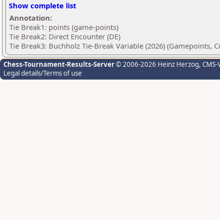
Show complete list
Annotation:
Tie Break1: points (game-points)
Tie Break2: Direct Encounter (DE)
Tie Break3: Buchholz Tie-Break Variable (2026) (Gamepoints, C
Chess-Tournament-Results-Server
© 2006-2026 Heinz Herzog
, CMS-
Legal details/Terms of use