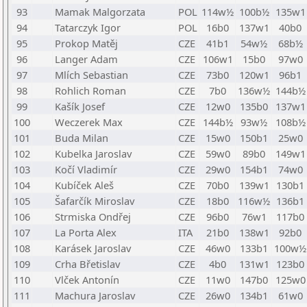
93
Mamak Malgorzata
POL
114w½
100b½
135w1
94
Tatarczyk Igor
POL
16b0
137w1
40b0
95
Prokop Matěj
CZE
41b1
54w½
68b½
96
Langer Adam
CZE
106w1
15b0
97w0
97
Mlích Sebastian
CZE
73b0
120w1
96b1
98
Rohlich Roman
CZE
7b0
136w½
144b½
99
Kašík Josef
CZE
12w0
135b0
137w1
100
Weczerek Max
CZE
144b½
93w½
108b½
101
Buda Milan
CZE
15w0
150b1
25w0
102
Kubelka Jaroslav
CZE
59w0
89b0
149w1
103
Kočí Vladimír
CZE
29w0
154b1
74w0
104
Kubíček Aleš
CZE
70b0
139w1
130b1
105
Šafarčík Miroslav
CZE
18b0
116w½
136b1
106
Strmiska Ondřej
CZE
96b0
76w1
117b0
107
La Porta Alex
ITA
21b0
138w1
92b0
108
Karásek Jaroslav
CZE
46w0
133b1
100w½
109
Crha Břetislav
CZE
4b0
131w1
123b0
110
Vlček Antonín
CZE
11w0
147b0
125w0
111
Machura Jaroslav
CZE
26w0
134b1
61w0