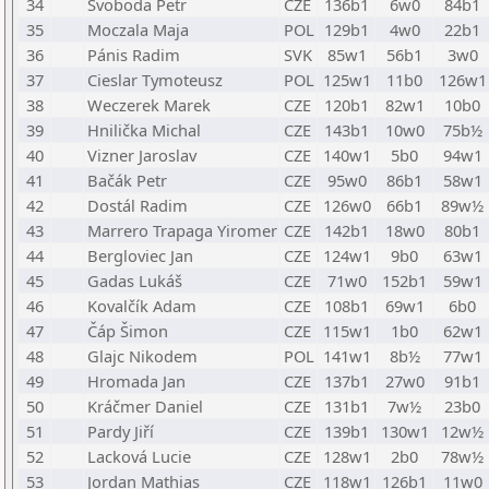
34
Svoboda Petr
CZE
136b1
6w0
84b1
35
Moczala Maja
POL
129b1
4w0
22b1
36
Pánis Radim
SVK
85w1
56b1
3w0
37
Cieslar Tymoteusz
POL
125w1
11b0
126w1
38
Weczerek Marek
CZE
120b1
82w1
10b0
39
Hnilička Michal
CZE
143b1
10w0
75b½
40
Vizner Jaroslav
CZE
140w1
5b0
94w1
41
Bačák Petr
CZE
95w0
86b1
58w1
42
Dostál Radim
CZE
126w0
66b1
89w½
43
Marrero Trapaga Yiromer
CZE
142b1
18w0
80b1
44
Bergloviec Jan
CZE
124w1
9b0
63w1
45
Gadas Lukáš
CZE
71w0
152b1
59w1
46
Kovalčík Adam
CZE
108b1
69w1
6b0
47
Čáp Šimon
CZE
115w1
1b0
62w1
48
Glajc Nikodem
POL
141w1
8b½
77w1
49
Hromada Jan
CZE
137b1
27w0
91b1
50
Kráčmer Daniel
CZE
131b1
7w½
23b0
51
Pardy Jiří
CZE
139b1
130w1
12w½
52
Lacková Lucie
CZE
128w1
2b0
78w½
53
Jordan Mathias
CZE
118w1
126b1
11w0