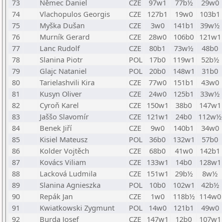
73
Němec Daniel
CZE
97w1
77b½
29w0
74
Vlachopulos Georgis
CZE
127b1
19w0
103b1
75
Myška Dušan
CZE
3w0
141b1
39w½
76
Murník Gerard
CZE
28w0
106b0
121w1
77
Lanc Rudolf
CZE
80b1
73w½
48b0
78
Slanina Piotr
POL
17b0
119w1
52b½
79
Glajc Nataniel
POL
20b0
148w1
31b0
80
Tarielashvili Kira
CZE
77w0
151b1
43w0
81
Kusyn Oliver
CZE
24w0
125b1
33w½
82
Cyroň Karel
CZE
150w1
38b0
147w1
83
Jaššo Slavomír
CZE
121w1
24b0
112w½
84
Benek Jiří
CZE
9w0
140b1
34w0
85
Kisiel Mateusz
POL
36b0
132w1
57b0
86
Kolder Vojtěch
CZE
68b0
41w0
142b1
87
Kovács Viliam
CZE
133w1
14b0
128w1
88
Lacková Ludmila
CZE
151w1
29b½
8w½
89
Slanina Agnieszka
POL
10b0
102w1
42b½
90
Repák Jan
CZE
1w0
118b½
114w0
91
Kwiatkowski Zygmunt
POL
14w0
121b1
49w0
92
Burda Josef
CZE
147w1
12b0
107w1