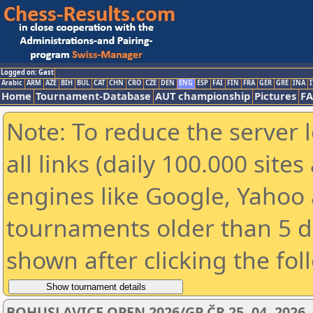
Logged on: Gast
Arabic
ARM
AZE
BIH
BUL
CAT
CHN
CRO
CZE
DEN
ENG
ESP
FAI
FIN
FRA
GER
GRE
INA
I
Home
Tournament-Database
AUT championship
Pictures
F
Note: To reduce the server 
all links (daily 100.000 sit
engines like Google, Yahoo a
tournaments older than 5 d
shown after clicking the fol
BOHUSLAVICE OPEN 2026/GP ČR 25. 04. 2026