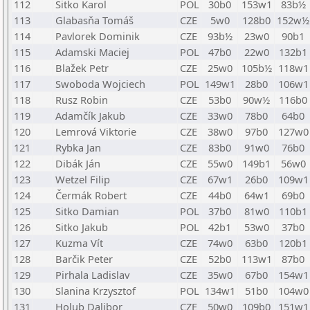
112
Sitko Karol
POL
30b0
153w1
83b½
113
Glabasňa Tomáš
CZE
5w0
128b0
152w½
114
Pavlorek Dominik
CZE
93b½
23w0
90b1
115
Adamski Maciej
POL
47b0
22w0
132b1
116
Blažek Petr
CZE
25w0
105b½
118w1
117
Swoboda Wojciech
POL
149w1
28b0
106w1
118
Rusz Robin
CZE
53b0
90w½
116b0
119
Adamčík Jakub
CZE
33w0
78b0
64b0
120
Lemrová Viktorie
CZE
38w0
97b0
127w0
121
Rybka Jan
CZE
83b0
91w0
76b0
122
Dibák Ján
CZE
55w0
149b1
56w0
123
Wetzel Filip
CZE
67w1
26b0
109w1
124
Čermák Robert
CZE
44b0
64w1
69b0
125
Sitko Damian
POL
37b0
81w0
110b1
126
Sitko Jakub
POL
42b1
53w0
37b0
127
Kuzma Vít
CZE
74w0
63b0
120b1
128
Barčik Peter
CZE
52b0
113w1
87b0
129
Pirhala Ladislav
CZE
35w0
67b0
154w1
130
Slanina Krzysztof
POL
134w1
51b0
104w0
131
Holub Dalibor
CZE
50w0
109b0
151w1