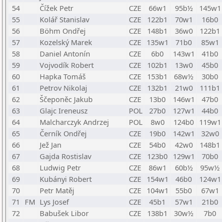
54
Čížek Petr
CZE
66w1
95b½
145w1
55
Kolář Stanislav
CZE
122b1
70w1
16b0
56
Böhm Ondřej
CZE
148b1
36w0
122b1
57
Kozelský Marek
CZE
135w1
71b0
85w1
58
Daniel Antonín
CZE
6b0
143w1
41b0
59
Vojvodík Robert
CZE
102b1
13w0
45b0
60
Hapka Tomáš
CZE
153b1
68w½
30b0
61
Petrov Nikolaj
CZE
132b1
21w0
111b1
62
Ščeponěc Jakub
CZE
13b0
146w1
47b0
63
Glajc Ireneusz
POL
27b0
127w1
44b0
64
Malcharczyk Andrzej
POL
8w0
124b0
119w1
65
Černík Ondřej
CZE
19b0
142w1
32w0
66
Jež Jan
CZE
54b0
42w0
148b1
67
Gajda Rostislav
CZE
123b0
129w1
70b0
68
Ludwig Petr
CZE
86w1
60b½
95w½
69
Kubányi Robert
CZE
154w1
46b0
124w1
70
Petr Matěj
CZE
104w1
55b0
67w1
71
FM
Lys Josef
CZE
45b1
57w1
21b0
72
Babušek Libor
CZE
138b1
30w½
7b0