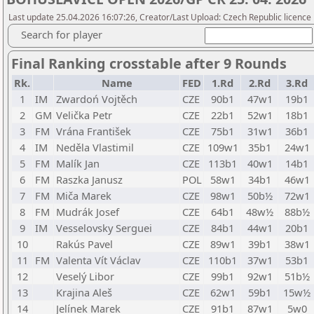
Last update 25.04.2026 16:07:26, Creator/Last Upload: Czech Republic licence
Search for player
Final Ranking crosstable after 9 Rounds
Rk.
Name
FED
1.Rd
2.Rd
3.Rd
1
IM
Zwardoń Vojtěch
CZE
90b1
47w1
19b1
2
GM
Velička Petr
CZE
22b1
52w1
18b1
3
FM
Vrána František
CZE
75b1
31w1
36b1
4
IM
Neděla Vlastimil
CZE
109w1
35b1
24w1
5
FM
Malík Jan
CZE
113b1
40w1
14b1
6
FM
Raszka Janusz
POL
58w1
34b1
46w1
7
FM
Miča Marek
CZE
98w1
50b½
72w1
8
FM
Mudrák Josef
CZE
64b1
48w½
88b½
9
IM
Vesselovsky Serguei
CZE
84b1
44w1
20b1
10
Rakús Pavel
CZE
89w1
39b1
38w1
11
FM
Valenta Vít Václav
CZE
110b1
37w1
53b1
12
Veselý Libor
CZE
99b1
92w1
51b½
13
Krajina Aleš
CZE
62w1
59b1
15w½
14
Jelínek Marek
CZE
91b1
87w1
5w0