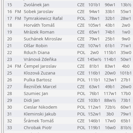
15
Zvolánek Jan
CZE
101b1
96w1
13b½
16
FM
Sobek Jaroslav
CZE
94w1
33b1
55w1
17
FM
Tymrakiewicz Rafal
POL
78w1
32b1
28w1
18
Horváth Tomáš
CZE
105w1
43b1
2w0
19
Mrázek Roman
CZE
65w1
74b1
1w0
20
Suchánek Miroslav
CZE
79w1
25b1
9w0
21
Olšar Robin
CZE
107w1
61b1
71w1
22
Rduch Diana
POL
2w0
115b1
35w0
23
Vránová Zdeňka
CZE
145w½
114b1
50w1
24
FM
Čempel Jaroslav
CZE
81b1
83w1
4b0
25
Klozová Zuzana
CZE
116b1
20w0
101b1
26
Pulka Bartosz
POL
111b1
123w1
27b1
27
Řezníček Marcel
CZE
63w1
49b1
26w0
28
Szumiec Jan
POL
76b1
117w1
17b0
29
Didi Jan
CZE
103b1
88w½
73b1
30
Cieslar Nikodem
POL
112w1
72b½
60w1
31
Kleminski Jakub
POL
152w1
3b0
79w1
32
Šrámek Tomáš
CZE
146b1
17w0
65b1
33
Chrobak Piotr
POL
119b1
16w0
81b½