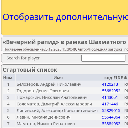
Отобразить дополнительну
«Вечерний рапид» в рамках Шахматного 
Последнее обновление25.12.2025 15:30:49, Автор/Последняя загрузка: no
Search for player
Стартовый список
Ном.
Имя
код FIDE
Ф
1
Белозеров, Андрей Николаевич
4120213
R
2
Тодоров, Денис Олегович
55682952
R
3
Пожарский, Николай Анатольевич
4143051
R
4
Соломатов, Дмитрий Александрович
4171446
R
5
Липинский, Александр Константинович
55829015
R
6
Левин, Михаил Денисович
55644864
R
7
Маматов, Никита Ринатович
55884032
R