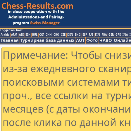
Logged on: Gast
Arabic
ARM
AZE
BIH
BUL
CAT
CHN
CRO
CZE
DEN
ENG
ESP
FAI
FIN
FRA
GER
GRE
INA
I
Главная
Турнирная база данных
AUT
Фото
ЧАВО
Онлайн
Примечание: Чтобы снизи
из-за ежедневного скани
поисковыми системами ти
проч., все ссылки на тур
месяцев (с даты окончан
после клика по данной кн