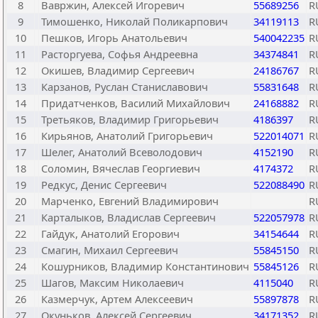
8
Вавржин, Алексей Игоревич
55689256
R
9
Тимошенко, Николай Поликарпович
34119113
R
10
Пешков, Игорь Анатольевич
540042235
R
11
Расторгуева, Софья Андреевна
34374841
R
12
Окишев, Владимир Сергеевич
24186767
R
13
Карзанов, Руслан Станиславович
55831648
R
14
Придатченков, Василий Михайлович
24168882
R
15
Третьяков, Владимир Григорьевич
4186397
R
16
Кирьянов, Анатолий Григорьевич
522014071
R
17
Шелег, Анатолий Всеволодович
4152190
R
18
Соломин, Вячеслав Георгиевич
4174372
R
19
Редкус, Денис Сергеевич
522088490
R
20
Марченко, Евгений Владимирович
R
21
Карталыков, Владислав Сергеевич
522057978
R
22
Гайдук, Анатолий Егорович
34154644
R
23
Смагин, Михаил Сергеевич
55845150
R
24
Кошурников, Владимир Константинович
55845126
R
25
Шагов, Максим Николаевич
4115040
R
26
Казмерчук, Артем Алексеевич
55897878
R
27
Окуньков, Алексей Сергеевич
34171352
R