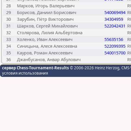
28
Марков, Игорь Валерьевич
R
29
Борисов, Даниил Борисович
540069494
R
30
Зарубин, Пётр Викторович
34304959
R
31
Шарков, Сергей Михайлович
522042431
R
32
Столярова, Лилия Альбертовна
R
33
Холенко, Иван Алексеевич
55635156
R
34
Синицына, Алеся Алексеевна
522099395
R
35
Кауров, Роман Алексеевич
540015700
R
36
Джанбусанов, Анвар Абулович
R
сервер Chess-Tournament-Results
© 2006-2026 Heinz Herzog
, CMS-
условия использования