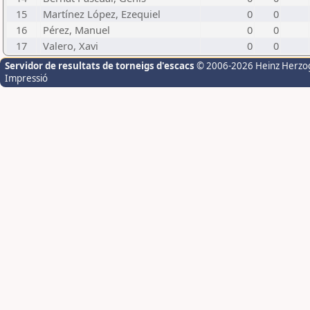
15
Martínez López, Ezequiel
0
0
16
Pérez, Manuel
0
0
17
Valero, Xavi
0
0
Servidor de resultats de torneigs d'escacs
© 2006-2026 Heinz Herzo
Impressió