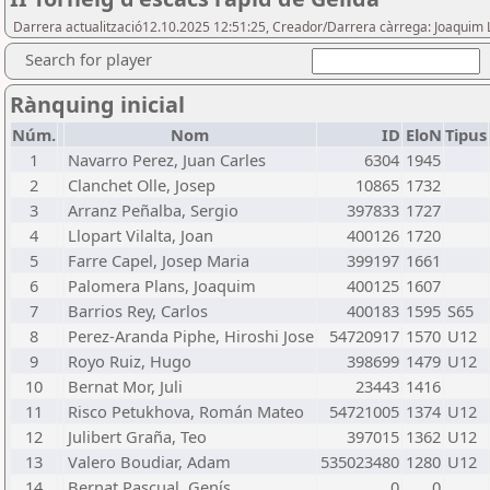
Darrera actualització12.10.2025 12:51:25, Creador/Darrera càrrega: Joaquim 
Search for player
Rànquing inicial
Núm.
Nom
ID
EloN
Tipus
1
Navarro Perez, Juan Carles
6304
1945
2
Clanchet Olle, Josep
10865
1732
3
Arranz Peñalba, Sergio
397833
1727
4
Llopart Vilalta, Joan
400126
1720
5
Farre Capel, Josep Maria
399197
1661
6
Palomera Plans, Joaquim
400125
1607
7
Barrios Rey, Carlos
400183
1595
S65
8
Perez-Aranda Piphe, Hiroshi Jose
54720917
1570
U12
9
Royo Ruiz, Hugo
398699
1479
U12
10
Bernat Mor, Juli
23443
1416
11
Risco Petukhova, Román Mateo
54721005
1374
U12
12
Julibert Graña, Teo
397015
1362
U12
13
Valero Boudiar, Adam
535023480
1280
U12
14
Bernat Pascual, Genís
0
0