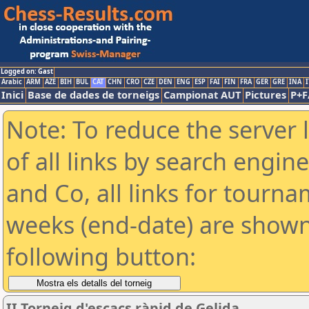
Logged on: Gast
Arabic
ARM
AZE
BIH
BUL
CAT
CHN
CRO
CZE
DEN
ENG
ESP
FAI
FIN
FRA
GER
GRE
INA
I
Inici
Base de dades de torneigs
Campionat AUT
Pictures
P+F
Note: To reduce the server 
of all links by search engin
and Co, all links for tourn
weeks (end-date) are shown 
following button:
II Torneig d'escacs ràpid de Gelida