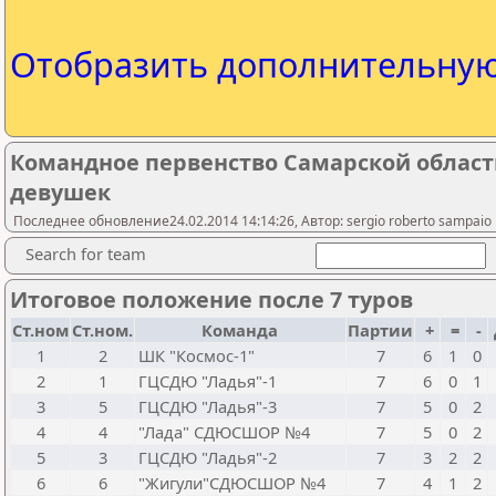
Отобразить дополнительну
Командное первенство Самарской облас
девушек
Последнее обновление24.02.2014 14:14:26, Автор: sergio roberto sampaio 
Search for team
Итоговое положение после 7 туров
Ст.ном
Ст.ном.
Команда
Партии
+
=
-
1
2
ШК "Космос-1"
7
6
1
0
2
1
ГЦСДЮ "Ладья"-1
7
6
0
1
3
5
ГЦСДЮ "Ладья"-3
7
5
0
2
4
4
"Лада" СДЮСШОР №4
7
5
0
2
5
3
ГЦСДЮ "Ладья"-2
7
3
2
2
6
6
"Жигули"СДЮСШОР №4
7
4
1
2