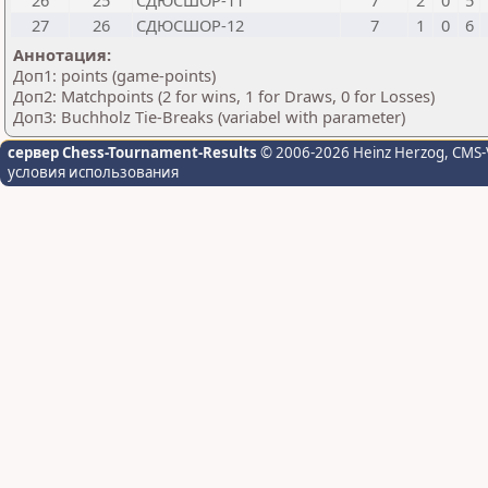
26
25
СДЮСШОР-11
7
2
0
5
27
26
СДЮСШОР-12
7
1
0
6
Аннотация:
Доп1: points (game-points)
Доп2: Matchpoints (2 for wins, 1 for Draws, 0 for Losses)
Доп3: Buchholz Tie-Breaks (variabel with parameter)
сервер Chess-Tournament-Results
© 2006-2026 Heinz Herzog
, CMS-
условия использования