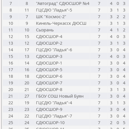
7
8
"Автоград" СДЮСШОР №4
7
4
0
3
8
11
ГЦСДЮ "Ладья"-5
7
3
1
3
9
7
ШК "Космос-2"
7
3
2
2
10
9
Кинель-Черкасск ДЮСШ
7
3
1
3
11
10
Сызрань
7
4
1
2
12
15
СДЮСШОР-4
7
4
0
3
13
12
СДЮСШОР-2
7
3
1
3
14
17
ГЦСДЮ "Ладья"-6
7
3
0
4
15
13
СДЮСШОР-3
7
4
0
3
16
14
СДЮСШОР-1
7
3
0
4
17
16
СДЮСШОР-5
7
3
0
4
18
18
СДЮСШОР-6
7
3
0
4
19
20
СДЮСШОР-7
7
3
0
4
20
21
СДЮСШОР-8
7
3
1
3
21
27
ГБОУ СОШ Новый Буян
7
3
0
4
22
19
ГЦСДЮ "Ладья"-4
7
3
1
3
23
23
СДЮСШОР-9
7
3
0
4
24
22
ГЦСДЮ "Ладья"-7
7
3
0
4
25
24
СДЮСШОР-10
7
2
0
5