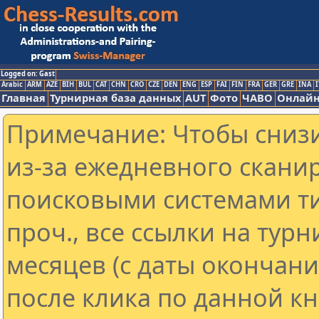
Logged on: Gast
Arabic
ARM
AZE
BIH
BUL
CAT
CHN
CRO
CZE
DEN
ENG
ESP
FAI
FIN
FRA
GER
GRE
INA
I
Главная
Турнирная база данных
AUT
Фото
ЧАВО
Онлайн
Примечание: Чтобы снизи
из-за ежедневного скани
поисковыми системами ти
проч., все ссылки на тур
месяцев (с даты окончан
после клика по данной кн