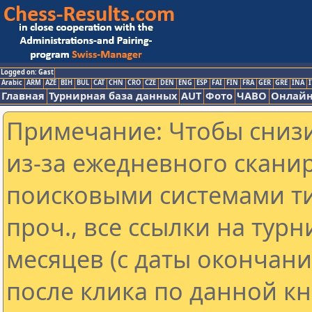
Logged on: Gast
Arabic
ARM
AZE
BIH
BUL
CAT
CHN
CRO
CZE
DEN
ENG
ESP
FAI
FIN
FRA
GER
GRE
INA
I
Главная
Турнирная база данных
AUT
Фото
ЧАВО
Онлайн
Примечание: Чтобы снизи
из-за ежедневного скани
поисковыми системами ти
проч., все ссылки на тур
месяцев (с даты окончан
после клика по данной кн