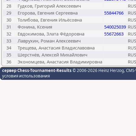
28
Гудков, Григорий Алексеевич
RU
29
Егорова, Евгения Сергеевна
55844766
RU
30
Толибова, Евгения Ильёсовна
RU
31
Фонина, Ксения
540025039
RU
32
Евдокимова, Злата Фёдоровна
55672663
RU
33
Лаврухин, Роман Алексеевич
RU
34
Трещева, Анастасия Владиславовна
RU
35
Шерстнёв, Алексей Михайлович
RU
36
Экономцева, Анастасия Владимировна
RU
сервер Chess-Tournament-Results
© 2006-2026 Heinz Herzog
, CMS-
условия использования