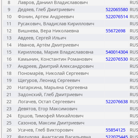
8
Лавров, Даниил Владиславович
RU
9
Дедяев, Глеб Дмитриевич
522065580
RU
10
Фонин, Артем Андреевич
522076514
RU
11
Русакович, Владислав Кириллович
RU
12
Вишнева, Вера Николаевна
55672698
RU
13
Авдеев, Сергей Ильич
RU
14
Иванов, Артём Дмитриевич
RU
15
Кириллова, Мария Владиславовна
540014304
RU
16
Камынин, Константин Романович
522076530
RU
17
Андреев, Дмитрий Александрович
RU
18
Пономарёв, Николай Сергеевич
RU
19
Щегуров, Леонид Сергеевич
RU
20
Натаркина, Марьяна Сергеевна
RU
21
Задонский, Глеб Дмитриевич
RU
22
Логачев, Остап Сергеевич
522076638
RU
23
Девятов, Егор Максимович
RU
24
Ершов, Тимофей Михайлович
RU
25
Сазонов, Максим Дмитриевич
RU
26
Усачев, Глеб Викторович
55854125
RU
27
Федулова, Анастасия Васильевна
522075445
RU