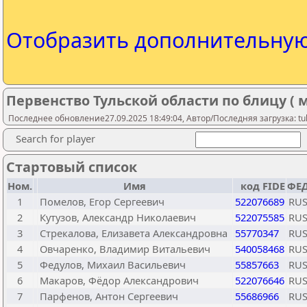
Отобразить дополнительну
Первенство Тульской области по блицу ( 
Последнее обновление27.09.2025 18:49:04, Автор/Последняя загрузка: tu
Search for player
Стартовый список
Ном.
Имя
код FIDE
ФЕД
1
Помелов, Егор Сергеевич
522076689
RU
2
Кутузов, Александр Николаевич
522075585
RU
3
Стрекалова, Елизавета Александровна
55770347
RU
4
Овчаренко, Владимир Витальевич
540058468
RU
5
Федулов, Михаил Васильевич
55857663
RU
6
Макаров, Фёдор Александрович
522076646
RU
7
Парфенов, Антон Сергеевич
55686966
RU