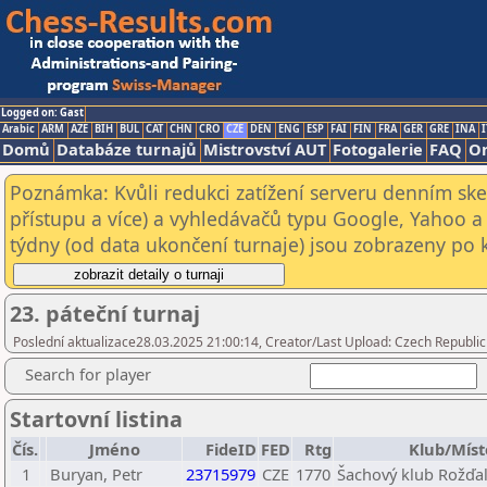
Logged on: Gast
Arabic
ARM
AZE
BIH
BUL
CAT
CHN
CRO
CZE
DEN
ENG
ESP
FAI
FIN
FRA
GER
GRE
INA
I
Domů
Databáze turnajů
Mistrovství AUT
Fotogalerie
FAQ
On
Poznámka: Kvůli redukci zatížení serveru denním s
přístupu a více) a vyhledávačů typu Google, Yahoo a 
týdny (od data ukončení turnaje) jsou zobrazeny po kl
23. páteční turnaj
Poslední aktualizace28.03.2025 21:00:14, Creator/Last Upload: Czech Republic
Search for player
Startovní listina
Čís.
Jméno
FideID
FED
Rtg
Klub/Míst
1
Buryan, Petr
23715979
CZE
1770
Šachový klub Rožďal