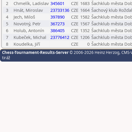
2
Chmelík, Ladislav
345601
CZE
1683
Šachklub města Dobr
3
Hnát, Miroslav
23733136
CZE
1664
Šachový klub Rožďal
4
Jech, Miloš
397890
CZE
1582
Šachklub města Dobr
5
Novotný, Petr
367273
CZE
1567
Šachklub města Dobr
6
Holub, Antonín
386405
CZE
1352
Šachklub města Dobr
7
Kubeček, Michal
23776412
CZE
1206
Šachklub města Dobr
8
Koudelka, Jiří
CZE
0
Šachklub města Dobr
Chess-Tournament-Results-Server
© 2006-2026 Heinz Herzog
, CMS-
tiráž