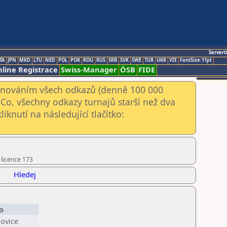
Servert
TA
JPN
MKD
LTU
NED
POL
POR
ROU
RUS
SRB
SVK
SWE
TUR
UKR
VIE
FontSize:11pt
line Registrace
Swiss-Manager
ÖSB
FIDE
kenováním všech odkazů (denně 100 000
Co, všechny odkazy turnajů starší než dva
iknutí na následující tlačítko:
 licence 173
Hledej
o
ovice