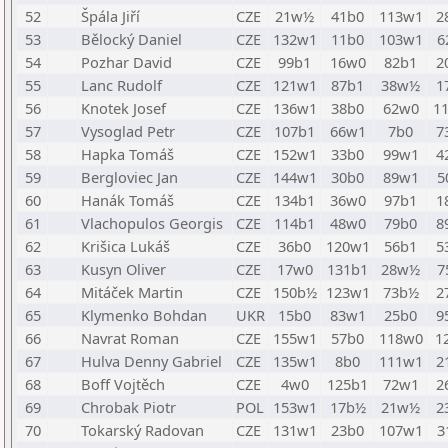
52
Špála Jiří
CZE
21w½
41b0
113w1
2
53
Bělocký Daniel
CZE
132w1
11b0
103w1
6
54
Pozhar David
CZE
99b1
16w0
82b1
2
55
Lanc Rudolf
CZE
121w1
87b1
38w½
1
56
Knotek Josef
CZE
136w1
38b0
62w0
1
57
Vysoglad Petr
CZE
107b1
66w1
7b0
7
58
Hapka Tomáš
CZE
152w1
33b0
99w1
4
59
Bergloviec Jan
CZE
144w1
30b0
89w1
5
60
Hanák Tomáš
CZE
134b1
36w0
97b1
1
61
Vlachopulos Georgis
CZE
114b1
48w0
79b0
8
62
Krišica Lukáš
CZE
36b0
120w1
56b1
5
63
Kusyn Oliver
CZE
17w0
131b1
28w½
7
64
Mitáček Martin
CZE
150b½
123w1
73b½
2
65
Klymenko Bohdan
UKR
15b0
83w1
25b0
9
66
Navrat Roman
CZE
155w1
57b0
118w0
1
67
Hulva Denny Gabriel
CZE
135w1
8b0
111w1
2
68
Boff Vojtěch
CZE
4w0
125b1
72w1
2
69
Chrobak Piotr
POL
153w1
17b½
21w½
2
70
Tokarský Radovan
CZE
131w1
23b0
107w1
3