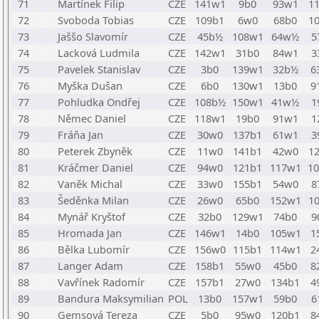
71
Martínek Filip
CZE
141w1
9b0
93w1
1
72
Svoboda Tobias
CZE
109b1
6w0
68b0
1
73
Jaššo Slavomír
CZE
45b½
108w1
64w½
5
74
Lacková Ludmila
CZE
142w1
31b0
84w1
3
75
Pavelek Stanislav
CZE
3b0
139w1
32b½
6
76
Myška Dušan
CZE
6b0
130w1
13b0
9
77
Pohludka Ondřej
CZE
108b½
150w1
41w½
1
78
Němec Daniel
CZE
118w1
19b0
91w1
1
79
Fráňa Jan
CZE
30w0
137b1
61w1
3
80
Peterek Zbyněk
CZE
11w0
141b1
42w0
1
81
Kráčmer Daniel
CZE
94w0
121b1
117w1
1
82
Vaněk Michal
CZE
33w0
155b1
54w0
8
83
Šeděnka Milan
CZE
26w0
65b0
152w1
1
84
Mynář Kryštof
CZE
32b0
129w1
74b0
9
85
Hromada Jan
CZE
146w1
14b0
105w1
1
86
Bělka Lubomír
CZE
156w0
115b1
114w1
2
87
Langer Adam
CZE
158b1
55w0
45b0
8
88
Vavřínek Radomír
CZE
157b1
27w0
134b1
4
89
Bandura Maksymilian
POL
13b0
157w1
59b0
6
90
Gemsová Tereza
CZE
5b0
95w0
120b1
8