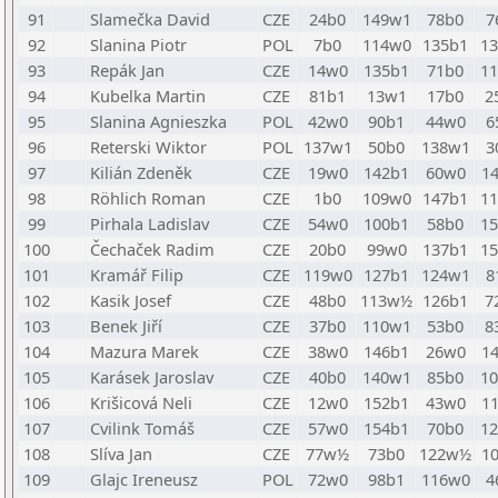
91
Slamečka David
CZE
24b0
149w1
78b0
7
92
Slanina Piotr
POL
7b0
114w0
135b1
1
93
Repák Jan
CZE
14w0
135b1
71b0
1
94
Kubelka Martin
CZE
81b1
13w1
17b0
2
95
Slanina Agnieszka
POL
42w0
90b1
44w0
6
96
Reterski Wiktor
POL
137w1
50b0
138w1
3
97
Kilián Zdeněk
CZE
19w0
142b1
60w0
1
98
Röhlich Roman
CZE
1b0
109w0
147b1
1
99
Pirhala Ladislav
CZE
54w0
100b1
58b0
1
100
Čechaček Radim
CZE
20b0
99w0
137b1
1
101
Kramář Filip
CZE
119w0
127b1
124w1
8
102
Kasik Josef
CZE
48b0
113w½
126b1
7
103
Benek Jiří
CZE
37b0
110w1
53b0
8
104
Mazura Marek
CZE
38w0
146b1
26w0
1
105
Karásek Jaroslav
CZE
40b0
140w1
85b0
1
106
Krišicová Neli
CZE
12w0
152b1
43w0
1
107
Cvilink Tomáš
CZE
57w0
154b1
70b0
1
108
Slíva Jan
CZE
77w½
73b0
122w½
1
109
Glajc Ireneusz
POL
72w0
98b1
116w0
4