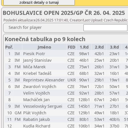
BOHUSLAVICE OPEN 2025/GP ČR 26. 04. 2025
Poslední aktualizace26.04.2025 17:01:40, Creator/Last Upload: Czech Republic
Search for player
Konečná tabulka po 9 kolech
Poř.
Jméno
FED
1.Rd
2.Rd
3.Rd
4
1
IM
Piesik Piotr
CZE
98w1
42b1
23w1
1
2
IM
Jasný Stanislav
CZE
46b1
25w1
20b1
3
FM
Miča Marek
CZE
75w1
26b1
31w1
3
4
IM
Kriebel Tadeáš
CZE
68b1
32w1
16b1
4
5
IM
Reprintsev Alexander
UKR
90w1
29b1
19w1
6
IM
Zwardoń Vojtěch
CZE
76w1
72b1
50w1
7
Velím Vojtěch
CZE
92w1
28b1
57w1
8
Macháček Jan
CZE
128b1
67w1
24b1
9
IM
Vesselovsky Serguei
CZE
145b1
71w1
27b1
10
GM
Plát Vojtěch
CZE
129b1
49w1
18b1
3
11
FM
Rabatin Jakub
CZE
80b1
53w1
40b½
5
12
Kudla Richard
CZE
106b1
34w1
37b0
7