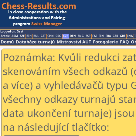
Logged on: Gast
Arabic
ARM
AZE
BIH
BUL
CAT
CHN
CRO
CZE
DEN
ENG
ESP
FAI
FIN
FRA
GER
GRE
INA
I
Domů
Databáze turnajů
Mistrovství AUT
Fotogalerie
FAQ
On
Poznámka: Kvůli redukci za
skenováním všech odkazů (
a více) a vyhledávačů typu 
všechny odkazy turnajů star
data ukončení turnaje) jsou
na následující tlačítko: