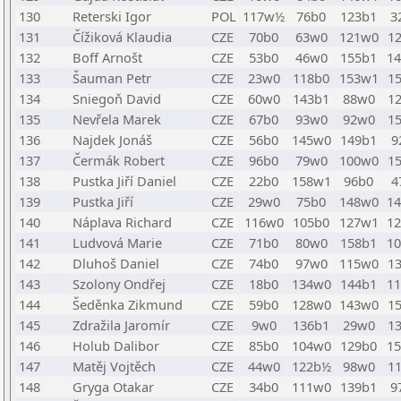
130
Reterski Igor
POL
117w½
76b0
123b1
3
131
Čížiková Klaudia
CZE
70b0
63w0
121w0
1
132
Boff Arnošt
CZE
53b0
46w0
155b1
1
133
Šauman Petr
CZE
23w0
118b0
153w1
1
134
Sniegoň David
CZE
60w0
143b1
88w0
1
135
Nevřela Marek
CZE
67b0
93w0
92w0
1
136
Najdek Jonáš
CZE
56b0
145w0
149b1
9
137
Čermák Robert
CZE
96b0
79w0
100w0
1
138
Pustka Jiří Daniel
CZE
22b0
158w1
96b0
4
139
Pustka Jiří
CZE
29w0
75b0
148w0
1
140
Náplava Richard
CZE
116w0
105b0
127w1
1
141
Ludvová Marie
CZE
71b0
80w0
158b1
1
142
Dluhoš Daniel
CZE
74b0
97w0
115w0
1
143
Szolony Ondřej
CZE
18b0
134w0
144b1
1
144
Šeděnka Zikmund
CZE
59b0
128w0
143w0
1
145
Zdražila Jaromír
CZE
9w0
136b1
29w0
1
146
Holub Dalibor
CZE
85b0
104w0
129b0
1
147
Matěj Vojtěch
CZE
44w0
122b½
98w0
1
148
Gryga Otakar
CZE
34b0
111w0
139b1
9