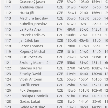
110
Oceanský Jasen
CZE
39w0
103b0
154w1
9
111
Andilová Klára
CZE
31w0
148b1
67b0
5
112
Hurta Jiří
CZE
154w1
21b0
156w1
2
113
Machura Jaroslav
CZE
35w0
102b½
52b0
1
114
Kubelka Jaroslav
CZE
61w0
92b1
86b0
1
115
La Porta Alex
ITA
49b0
86w0
142b1
9
116
Prucek Ladislav
CZE
140b1
20w0
109b1
1
117
Jančálek Jan
CZE
130b½
45w½
81b0
1
118
Lazor Thomas
CZE
78b0
133w1
66b1
7
119
Kopecký Michal
CZE
101b1
24w0
34b0
1
120
Kluz Rostislav
CZE
28w0
62b0
90w0
1
121
Szolony Maxmilián
CZE
55b0
81w0
131b1
6
122
Glacner Karel
CZE
27b0
147w½
108b½
1
123
Zmelty David
CZE
41w½
64b0
130w0
1
124
Vlček Antonín
CZE
50w0
153b1
101b0
1
125
Barčik Peter
CZE
25b0
68w0
157b1
8
126
Fox Benjamin
CZE
43w0
151b½
102w0
1
127
Chalupa Dominik
CZE
51b0
101w0
140b0
1
128
Gadas Lukáš
CZE
8w0
144b1
35w0
1
129
Gajda Rostislav
CZE
10w0
84b0
146w1
1