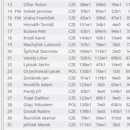
13
Olšar Robin
CZE
89w1
94b0
76w1
1
14
FM
Sobek Jaroslav
CZE
93b1
85w1
22b1
15
FM
Vrána František
CZE
65w1
39b0
47w1
8
16
Horváth Tomáš
CZE
151w1
54b1
4w0
4
17
Bulava Petr
CZE
63b1
69w½
94w1
5
18
Kredl Karel
CZE
143w1
43b1
10w0
6
19
Machýček Lubomír
CZE
97b1
78w1
5b0
7
20
Šplíchal Stanislav
CZE
100w1
116b1
2w0
5
21
Veselý Libor
CZE
52b½
112w1
69b½
6
22
Lytviak Serhii
CZE
138w1
47b1
14w0
4
23
Orzechowski Jacek
POL
133b1
70w1
1b0
6
24
Zvolánek Jan
CZE
91w1
119b1
8w0
8
25
Kovalčík Adam
CZE
125w1
2b0
65w1
9
26
Pardy Jiří
CZE
83b1
3w0
104b1
6
27
Trapl Dalibor
CZE
122w1
88b1
9w0
6
28
Glajc Nikodem
POL
120b1
7w0
63b½
5
29
Dostál Radim
CZE
139b1
5w0
145b1
1
30
Řezníček Marcel
CZE
79b1
59w1
51b0
9
31
Jelínek Marek
CZE
111b1
74w1
3b0
7