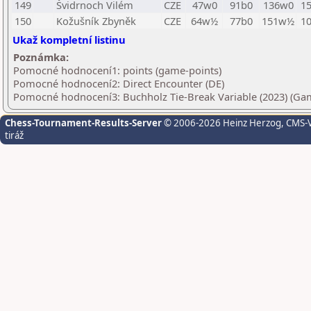
149
Švidrnoch Vilém
CZE
47w0
91b0
136w0
1
150
Kožušník Zbyněk
CZE
64w½
77b0
151w½
1
Ukaž kompletní listinu
Poznámka:
Pomocné hodnocení1: points (game-points)
Pomocné hodnocení2: Direct Encounter (DE)
Pomocné hodnocení3: Buchholz Tie-Break Variable (2023) (Gam
Chess-Tournament-Results-Server
© 2006-2026 Heinz Herzog
, CMS-
tiráž