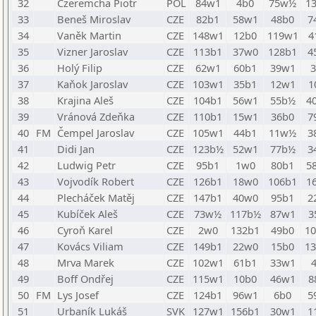
32
Czeremcha Piotr
POL
84w1
4b0
75w½
1
33
Beneš Miroslav
CZE
82b1
58w1
48b0
7
34
Vaněk Martin
CZE
148w1
12b0
119w1
4
35
Vizner Jaroslav
CZE
113b1
37w0
128b1
4
36
Holý Filip
CZE
62w1
60b1
39w1
37
Kaňok Jaroslav
CZE
103w1
35b1
12w1
1
38
Krajina Aleš
CZE
104b1
56w1
55b½
4
39
Vránová Zdeňka
CZE
110b1
15w1
36b0
7
40
FM
Čempel Jaroslav
CZE
105w1
44b1
11w½
3
41
Didi Jan
CZE
123b½
52w1
77b½
3
42
Ludwig Petr
CZE
95b1
1w0
80b1
5
43
Vojvodík Robert
CZE
126b1
18w0
106b1
1
44
Plecháček Matěj
CZE
147b1
40w0
95b1
2
45
Kubíček Aleš
CZE
73w½
117b½
87w1
3
46
Cyroň Karel
CZE
2w0
132b1
49b0
1
47
Kovács Viliam
CZE
149b1
22w0
15b0
1
48
Mrva Marek
CZE
102w1
61b1
33w1
49
Boff Ondřej
CZE
115w1
10b0
46w1
8
50
FM
Lys Josef
CZE
124b1
96w1
6b0
5
51
Urbaník Lukáš
SVK
127w1
156b1
30w1
1