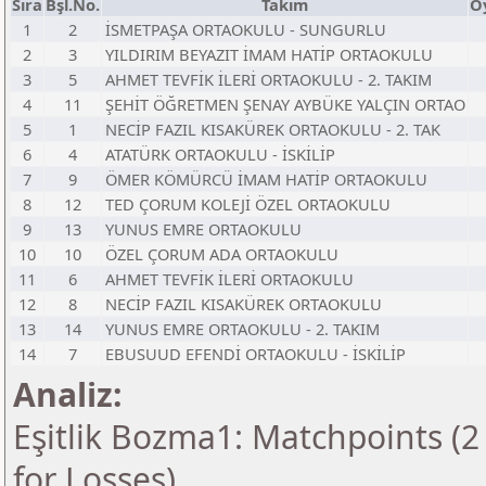
Sıra
Bşl.No.
Takım
O
1
2
İSMETPAŞA ORTAOKULU - SUNGURLU
2
3
YILDIRIM BEYAZIT İMAM HATİP ORTAOKULU
3
5
AHMET TEVFİK İLERİ ORTAOKULU - 2. TAKIM
4
11
ŞEHİT ÖĞRETMEN ŞENAY AYBÜKE YALÇIN ORTAO
5
1
NECİP FAZIL KISAKÜREK ORTAOKULU - 2. TAK
6
4
ATATÜRK ORTAOKULU - İSKİLİP
7
9
ÖMER KÖMÜRCÜ İMAM HATİP ORTAOKULU
8
12
TED ÇORUM KOLEJİ ÖZEL ORTAOKULU
9
13
YUNUS EMRE ORTAOKULU
10
10
ÖZEL ÇORUM ADA ORTAOKULU
11
6
AHMET TEVFİK İLERİ ORTAOKULU
12
8
NECİP FAZIL KISAKÜREK ORTAOKULU
13
14
YUNUS EMRE ORTAOKULU - 2. TAKIM
14
7
EBUSUUD EFENDİ ORTAOKULU - İSKİLİP
Analiz:
Eşitlik Bozma1: Matchpoints (2 
for Losses)