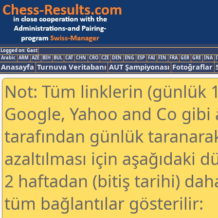
Logged on: Gast
Arabic
ARM
AZE
BIH
BUL
CAT
CHN
CRO
CZE
DEN
ENG
ESP
FAI
FIN
FRA
GER
GRE
INA
I
Anasayfa
Turnuva Veritabanı
AUT Şampiyonası
Fotoğraflar
Not: Tüm linklerin (günlük 1
Google, Yahoo and Co gibi
tarafından günlük taranar
azaltılması için aşağıdaki 
2 haftadan (bitiş tarihi) dah
tüm bağlantılar gösterilir: