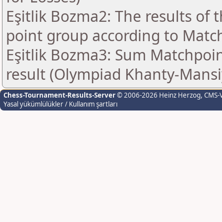
Eşitlik Bozma2: The results of
point group according to Matc
Eşitlik Bozma3: Sum Matchpoint
result (Olympiad Khanty-Mansi
Chess-Tournament-Results-Server
© 2006-2026 Heinz Herzog
, CMS-
Yasal yükümlülükler / Kullanım şartları