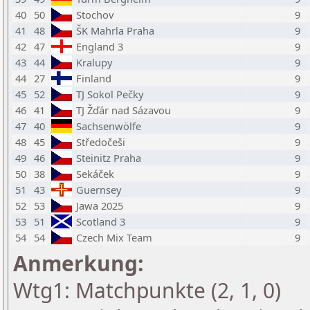
40
50
Stochov
9
41
48
ŠK Mahrla Praha
9
42
47
England 3
9
43
44
Kralupy
9
44
27
Finland
9
45
52
TJ Sokol Pečky
9
46
41
TJ Žďár nad Sázavou
9
47
40
Sachsenwölfe
9
48
45
Středočeši
9
49
46
Steinitz Praha
9
50
38
Sekáček
9
51
43
Guernsey
9
52
53
Jawa 2025
9
53
51
Scotland 3
9
54
54
Czech Mix Team
9
Anmerkung:
Wtg1: Matchpunkte (2, 1, 0)