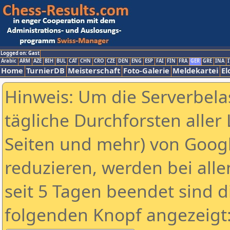
Logged on: Gast
Arabic
ARM
AZE
BIH
BUL
CAT
CHN
CRO
CZE
DEN
ENG
ESP
FAI
FIN
FRA
GER
GRE
INA
I
Home
TurnierDB
Meisterschaft
Foto-Galerie
Meldekartei
El
Hinweis: Um die Serverbela
tägliche Durchforsten aller 
Seiten und mehr) von Goog
reduzieren, werden bei alle
seit 5 Tagen beendet sind d
folgenden Knopf angezeigt