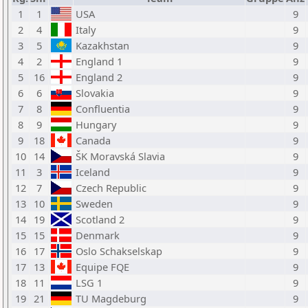
1
1
USA
9
2
4
Italy
9
3
5
Kazakhstan
9
4
2
England 1
9
5
16
England 2
9
6
6
Slovakia
9
7
8
Confluentia
9
8
9
Hungary
9
9
18
Canada
9
10
14
ŠK Moravská Slavia
9
11
3
Iceland
9
12
7
Czech Republic
9
13
10
Sweden
9
14
19
Scotland 2
9
15
15
Denmark
9
16
17
Oslo Schakselskap
9
17
13
Equipe FQE
9
18
11
LSG 1
9
19
21
TU Magdeburg
9