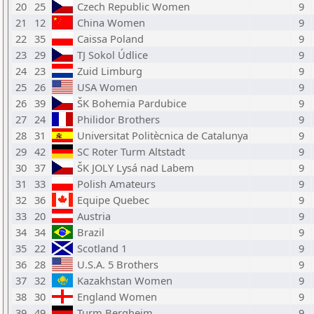
20
25
Czech Republic Women
9
21
12
China Women
9
22
35
Caissa Poland
9
23
29
TJ Sokol Údlice
9
24
23
Zuid Limburg
9
25
26
USA Women
9
26
39
ŠK Bohemia Pardubice
9
27
24
Philidor Brothers
9
28
31
Universitat Politècnica de Catalunya
9
29
42
SC Roter Turm Altstadt
9
30
37
ŠK JOLY Lysá nad Labem
9
31
33
Polish Amateurs
9
32
36
Equipe Quebec
9
33
20
Austria
9
34
34
Brazil
9
35
22
Scotland 1
9
36
28
U.S.A. 5 Brothers
9
37
32
Kazakhstan Women
9
38
30
England Women
9
39
49
Turm Bergheim
9