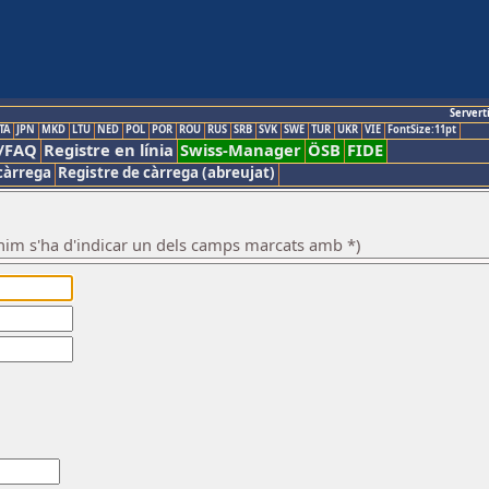
Servert
TA
JPN
MKD
LTU
NED
POL
POR
ROU
RUS
SRB
SVK
SWE
TUR
UKR
VIE
FontSize:11pt
/FAQ
Registre en línia
Swiss-Manager
ÖSB
FIDE
càrrega
Registre de càrrega (abreujat)
nim s'ha d'indicar un dels camps marcats amb *)