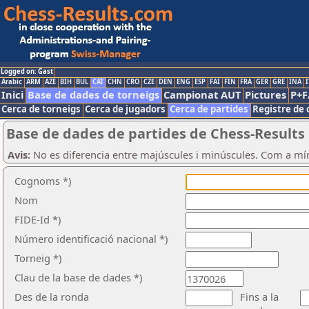
Logged on: Gast
Arabic
ARM
AZE
BIH
BUL
CAT
CHN
CRO
CZE
DEN
ENG
ESP
FAI
FIN
FRA
GER
GRE
INA
I
Inici
Base de dades de torneigs
Campionat AUT
Pictures
P+F
Cerca de torneigs
Cerca de jugadors
Cerca de partides
Registre de 
Base de dades de partides de Chess-Results
Avis:
No es diferencia entre majúscules i minúscules. Com a mí
Cognoms *)
Nom
FIDE-Id *)
Número identificació nacional *)
Torneig *)
Clau de la base de dades *)
Des de la ronda
Fins a la