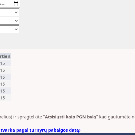
rtien
15
15
15
15
15
15
elius) ir spragtelkite "
Atsisiųsti kaip PGN bylą
" kad gautumėte 
 tvarka pagal turnyrų pabaigos datą)