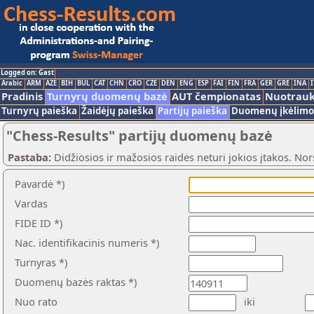
Logged on: Gast
Arabic
ARM
AZE
BIH
BUL
CAT
CHN
CRO
CZE
DEN
ENG
ESP
FAI
FIN
FRA
GER
GRE
INA
I
Pradinis
Turnyrų duomenų bazė
AUT čempionatas
Nuotrau
Turnyrų paieška
Žaidėjų paieška
Partijų paieška
Duomenų įkėlimo 
"Chess-Results" partijų duomenų bazė
Pastaba:
Didžiosios ir mažosios raidės neturi jokios įtakos. Nors
Pavardė *)
Vardas
FIDE ID *)
Nac. identifikacinis numeris *)
Turnyras *)
Duomenų bazės raktas *)
Nuo rato
iki