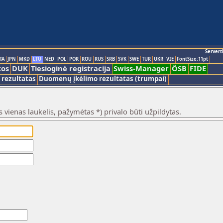
Servert
TA
JPN
MKD
LTU
NED
POL
POR
ROU
RUS
SRB
SVK
SWE
TUR
UKR
VIE
FontSize:11pt
kos
DUK
Tiesioginė registracija
Swiss-Manager
ÖSB
FIDE
rezultatas
Duomenų įkėlimo rezultatas (trumpai)
 vienas laukelis, pažymėtas *) privalo būti užpildytas.