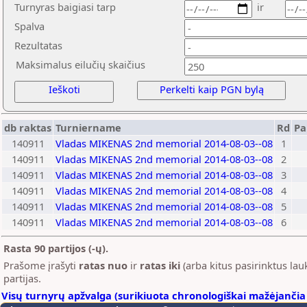
Turnyras baigiasi tarp
ir
Spalva
Rezultatas
Maksimalus eilučių skaičius
Ieškoti
Perkelti kaip PGN bylą
db raktas
Turniername
Rd
Pa
140911
Vladas MIKENAS 2nd memorial 2014-08-03--08
1
140911
Vladas MIKENAS 2nd memorial 2014-08-03--08
2
140911
Vladas MIKENAS 2nd memorial 2014-08-03--08
3
140911
Vladas MIKENAS 2nd memorial 2014-08-03--08
4
140911
Vladas MIKENAS 2nd memorial 2014-08-03--08
5
140911
Vladas MIKENAS 2nd memorial 2014-08-03--08
6
Rasta 90 partijos (-ų).
Prašome įrašyti
ratas nuo
ir
ratas iki
(arba kitus pasirinktus lauk
partijas.
Visų turnyrų apžvalga (surikiuota chronologiškai mažėjančia