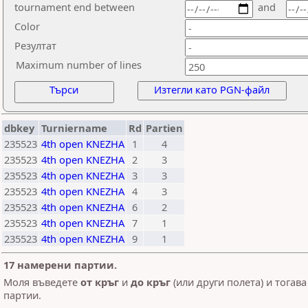
tournament end between
and
Color
Резултат
Maximum number of lines
Търси
Изтегли като PGN-файл
dbkey
Turniername
Rd
Partien
235523
4th open KNEZHA
1
4
235523
4th open KNEZHA
2
3
235523
4th open KNEZHA
3
3
235523
4th open KNEZHA
4
3
235523
4th open KNEZHA
6
2
235523
4th open KNEZHA
7
1
235523
4th open KNEZHA
9
1
17 намерени партии.
Моля въведете
от кръг
и
до кръг
(или други полета) и тогава
партии.