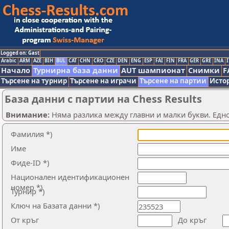
Logged on: Gast
Arabic
ARM
AZE
BIH
BUL
CAT
CHN
CRO
CZE
DEN
ENG
ESP
FAI
FIN
FRA
GER
GRE
INA
I
Начало
Турнирна база данни
AUT шампионат
Снимки
F
Търсене на турнир
Търсене на играчи
Търсене на партии
Исто
База данни с партии на Chess Results
Внимание:
Няма разлика между главни и малки букви. Едно
Фамилия *)
Име
Фиде-ID *)
Национален идентификационен
номер *)
Турнир *)
Ключ на Базата данни *)
От кръг
До кръг