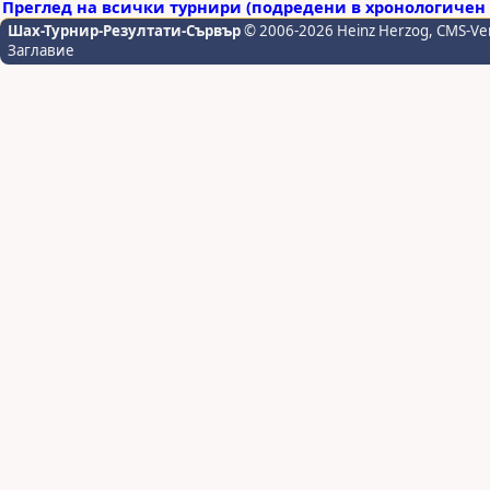
Преглед на всички турнири (подредени в хронологичен 
Шах-Турнир-Резултати-Сървър
© 2006-2026 Heinz Herzog
, CMS-Ve
Заглавие