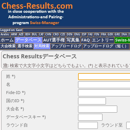
Logged on: Gast
Arabic
ARM
AZE
BIH
BUL
CAT
CHN
CRO
CZE
DEN
ENG
ESP
FAI
FIN
FRA
GER
GRE
INA
I
ホーム
データベース
AUT選手権
写真集
FAQ
エントリー
Swiss
大会検索
選手検索
対局検索
アップロードログ
アップロードログ（短く）
Chess Resultsデータベース
注:
検索で大文字小文字はどちらでもよい。(*) と表示されてい
姓 *)
名
Fide-ID *)
国のID *)
大会名 *)
データベースキー *)
ラウンド自
ラウンド至