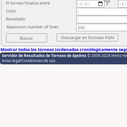
ronda
El torneo finaliza entre
y
Color
Resultado
Maximum number of lines
Mostrar todos los torneos (ordenados cronólogicamente segú
Servidor de Resultados de Torneos de Ajedrez
© 2006-2026 Heinz H
Aviso legal/Condiciones de uso