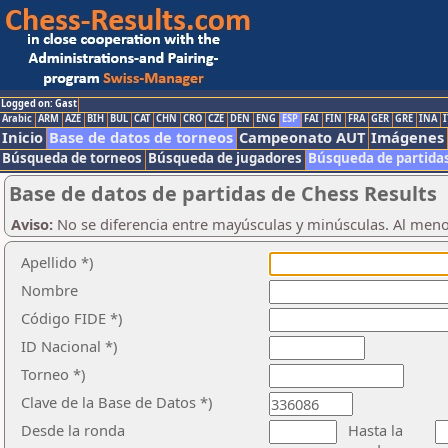
Logged on: Gast
Arabic
ARM
AZE
BIH
BUL
CAT
CHN
CRO
CZE
DEN
ENG
ESP
FAI
FIN
FRA
GER
GRE
INA
I
Inicio
Base de datos de torneos
Campeonato AUT
Imágenes
Búsqueda de torneos
Búsqueda de jugadores
Búsqueda de partida
Base de datos de partidas de Chess Results
Aviso:
No se diferencia entre mayúsculas y minúsculas. Al men
Apellido *)
Nombre
Código FIDE *)
ID Nacional *)
Torneo *)
Clave de la Base de Datos *)
Desde la ronda
Hasta la