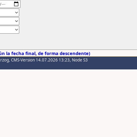
n la fecha final, de forma descendente)
erzog
, CMS-Version 14.07.2026 13:23, Node S3