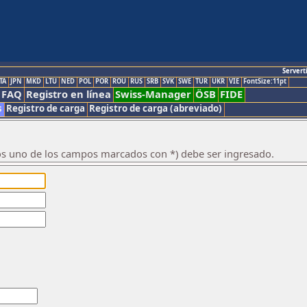
Servert
TA
JPN
MKD
LTU
NED
POL
POR
ROU
RUS
SRB
SVK
SWE
TUR
UKR
VIE
FontSize:11pt
FAQ
Registro en línea
Swiss-Manager
ÖSB
FIDE
s
Registro de carga
Registro de carga (abreviado)
os uno de los campos marcados con *) debe ser ingresado.