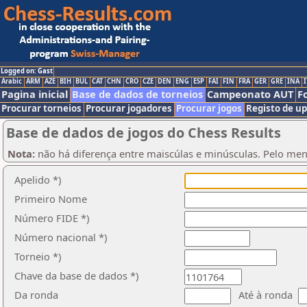
Logged on: Gast
Arabic
ARM
AZE
BIH
BUL
CAT
CHN
CRO
CZE
DEN
ENG
ESP
FAI
FIN
FRA
GER
GRE
INA
I
Pagina inicial
Base de dados de torneios
Campeonato AUT
F
Procurar torneios
Procurar jogadores
Procurar jogos
Registo de u
Base de dados de jogos do Chess Results
Nota:
não há diferença entre maiscúlas e minúsculas. Pelo men
Apelido *)
Primeiro Nome
Número FIDE *)
Número nacional *)
Torneio *)
Chave da base de dados *)
Da ronda
Até à ronda