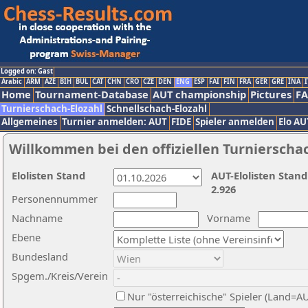
Logged on: Gast
Arabic
ARM
AZE
BIH
BUL
CAT
CHN
CRO
CZE
DEN
ENG
ESP
FAI
FIN
FRA
GER
GRE
INA
I
Home
Tournament-Database
AUT championship
Pictures
F
Turnierschach-Elozahl
Schnellschach-Elozahl
Allgemeines
Turnier anmelden: AUT
FIDE
Spieler anmelden
Elo AU
Willkommen bei den offiziellen Turnierscha
Elolisten Stand
AUT-Elolisten Stand
2.926
Personennummer
Nachname
Vorname
Ebene
Bundesland
Spgem./Kreis/Verein
Nur "österreichische" Spieler (Land=A