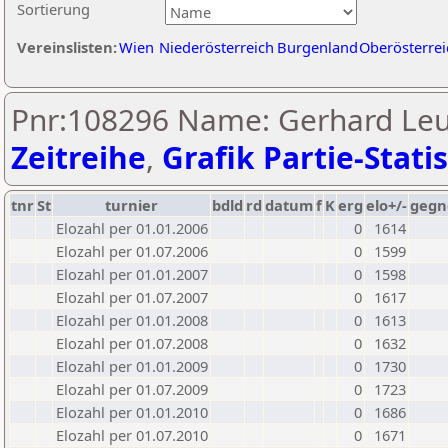
Sortierung
Vereinslisten:
Wien
Niederösterreich
Burgenland
Oberösterrei
Pnr:108296 Name: Gerhard Leu
Zeitreihe
,
Grafik Partie-Statis
tnr
St
turnier
bdld
rd
datum
f
K
erg
elo+/-
gegn
Elozahl per 01.01.2006
0
1614
Elozahl per 01.07.2006
0
1599
Elozahl per 01.01.2007
0
1598
Elozahl per 01.07.2007
0
1617
Elozahl per 01.01.2008
0
1613
Elozahl per 01.07.2008
0
1632
Elozahl per 01.01.2009
0
1730
Elozahl per 01.07.2009
0
1723
Elozahl per 01.01.2010
0
1686
Elozahl per 01.07.2010
0
1671