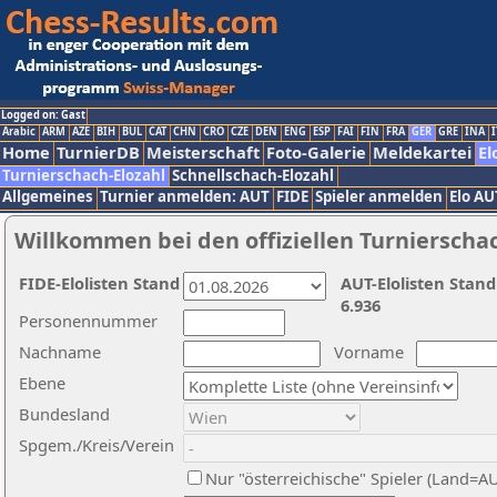
Logged on: Gast
Arabic
ARM
AZE
BIH
BUL
CAT
CHN
CRO
CZE
DEN
ENG
ESP
FAI
FIN
FRA
GER
GRE
INA
I
Home
TurnierDB
Meisterschaft
Foto-Galerie
Meldekartei
El
Turnierschach-Elozahl
Schnellschach-Elozahl
Allgemeines
Turnier anmelden: AUT
FIDE
Spieler anmelden
Elo AU
Willkommen bei den offiziellen Turnierscha
FIDE-Elolisten Stand
AUT-Elolisten Stand
6.936
Personennummer
Nachname
Vorname
Ebene
Bundesland
Spgem./Kreis/Verein
Nur "österreichische" Spieler (Land=A