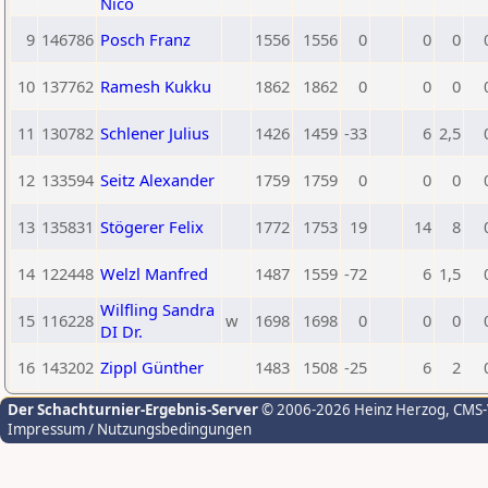
Nico
9
146786
Posch Franz
1556
1556
0
0
0
10
137762
Ramesh Kukku
1862
1862
0
0
0
11
130782
Schlener Julius
1426
1459
-33
6
2,5
12
133594
Seitz Alexander
1759
1759
0
0
0
13
135831
Stögerer Felix
1772
1753
19
14
8
14
122448
Welzl Manfred
1487
1559
-72
6
1,5
Wilfling Sandra
15
116228
w
1698
1698
0
0
0
DI Dr.
16
143202
Zippl Günther
1483
1508
-25
6
2
Der Schachturnier-Ergebnis-Server
© 2006-2026 Heinz Herzog
, CMS
Impressum / Nutzungsbedingungen