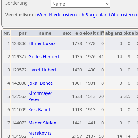
Sortierung
Vereinslisten:
Wien
Niederösterreich
Burgenland
Oberösterrei
Nr.
pnr
name
sex
elo
eloalt
diff
abg
anz
pkt
elo
1
124806
Ellmer Lukas
1778
1778
0
0
0
2
129377
Gölles Herbert
1935
1976
-41
14
9
3
123572
Hanzl Hubert
1430
1430
0
0
0
4
142808
Jokai Bence
1901
1901
0
0
0
Kirchmayer
5
127562
1533
1513
20
6
3,5
Peter
6
121009
Kiss Balint
1913
1913
0
0
0
7
144073
Mader Stefan
1441
1441
0
0
0
Marakovits
8
131952
2157
2107
50
14
14