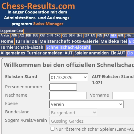
Logged on: Gast
Arabic
ARM
AZE
BIH
BUL
CAT
CHN
CRO
CZE
DEN
ENG
ESP
FAI
FIN
FRA
GER
GRE
INA
I
Home
TurnierDB
Meisterschaft
Foto-Galerie
Meldekartei
El
Turnierschach-Elozahl
Schnellschach-Elozahl
Allgemeines
Turnier anmelden: AUT
Spieler anmelden
Elo AUT
Elo
Willkommen bei den offiziellen Schnellscha
Elolisten Stand
AUT-Elolisten Stand
1.071
Personennummer
Nachname
Vorname
Ebene
Bundesland
Spgem./Kreis/Verein
Nur "österreichische" Spieler (Land=A