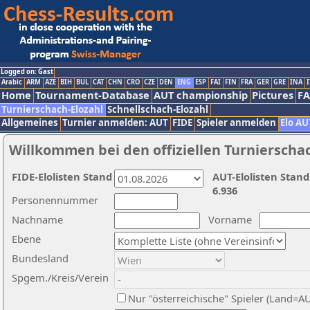
Logged on: Gast
Arabic
ARM
AZE
BIH
BUL
CAT
CHN
CRO
CZE
DEN
ENG
ESP
FAI
FIN
FRA
GER
GRE
INA
I
Home
Tournament-Database
AUT championship
Pictures
F
Turnierschach-Elozahl
Schnellschach-Elozahl
Allgemeines
Turnier anmelden: AUT
FIDE
Spieler anmelden
Elo AU
Willkommen bei den offiziellen Turnierscha
FIDE-Elolisten Stand
AUT-Elolisten Stand
6.936
Personennummer
Nachname
Vorname
Ebene
Bundesland
Spgem./Kreis/Verein
Nur "österreichische" Spieler (Land=A