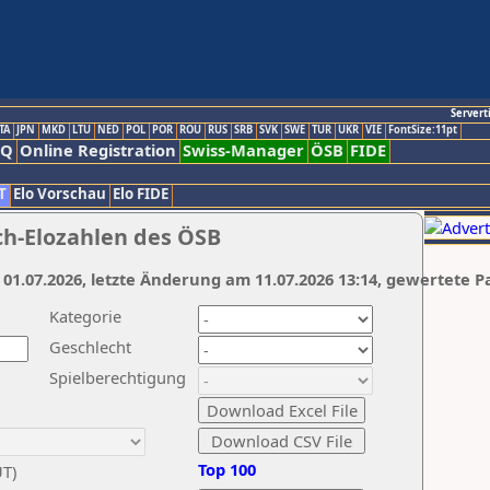
Servert
TA
JPN
MKD
LTU
NED
POL
POR
ROU
RUS
SRB
SVK
SWE
TUR
UKR
VIE
FontSize:11pt
AQ
Online Registration
Swiss-Manager
ÖSB
FIDE
T
Elo Vorschau
Elo FIDE
ch-Elozahlen des ÖSB
 01.07.2026, letzte Änderung am 11.07.2026 13:14, gewertete P
Kategorie
Geschlecht
Spielberechtigung
Top 100
UT)