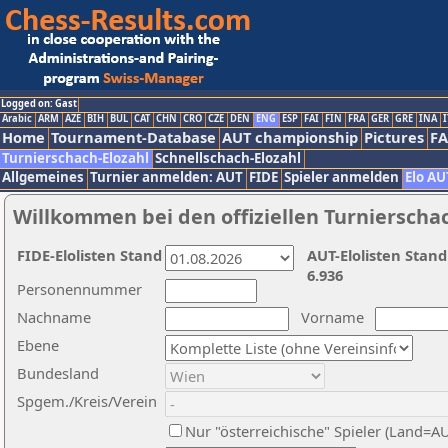
Logged on: Gast
Arabic
ARM
AZE
BIH
BUL
CAT
CHN
CRO
CZE
DEN
ENG
ESP
FAI
FIN
FRA
GER
GRE
INA
I
Home
Tournament-Database
AUT championship
Pictures
F
Turnierschach-Elozahl
Schnellschach-Elozahl
Allgemeines
Turnier anmelden: AUT
FIDE
Spieler anmelden
Elo AU
Willkommen bei den offiziellen Turnierscha
FIDE-Elolisten Stand
AUT-Elolisten Stand
6.936
Personennummer
Nachname
Vorname
Ebene
Bundesland
Spgem./Kreis/Verein
Nur "österreichische" Spieler (Land=A