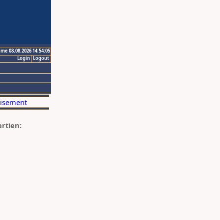
ime 08.08.2026 14:54:05
Login
Logout
artien: