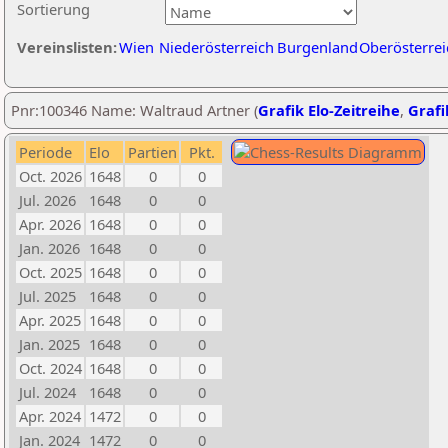
Sortierung
Vereinslisten:
Wien
Niederösterreich
Burgenland
Oberösterrei
Pnr:100346 Name: Waltraud Artner (
Grafik Elo-Zeitreihe
,
Grafi
Periode
Elo
Partien
Pkt.
Oct. 2026
1648
0
0
Jul. 2026
1648
0
0
Apr. 2026
1648
0
0
Jan. 2026
1648
0
0
Oct. 2025
1648
0
0
Jul. 2025
1648
0
0
Apr. 2025
1648
0
0
Jan. 2025
1648
0
0
Oct. 2024
1648
0
0
Jul. 2024
1648
0
0
Apr. 2024
1472
0
0
Jan. 2024
1472
0
0