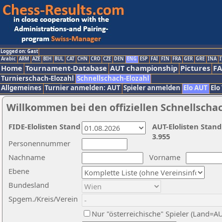
Logged on: Gast
Arabic
ARM
AZE
BIH
BUL
CAT
CHN
CRO
CZE
DEN
ENG
ESP
FAI
FIN
FRA
GER
GRE
INA
I
Home
Tournament-Database
AUT championship
Pictures
F
Turnierschach-Elozahl
Schnellschach-Elozahl
Allgemeines
Turnier anmelden: AUT
Spieler anmelden
Elo AUT
Elo
Willkommen bei den offiziellen Schnellscha
FIDE-Elolisten Stand
AUT-Elolisten Stand
3.955
Personennummer
Nachname
Vorname
Ebene
Bundesland
Spgem./Kreis/Verein
Nur "österreichische" Spieler (Land=A