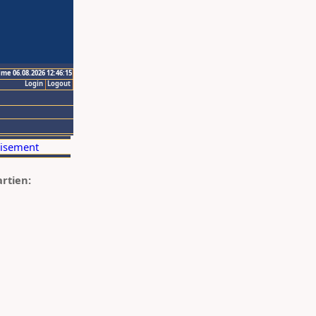
ime 06.08.2026 12:46:15
Login
Logout
artien: