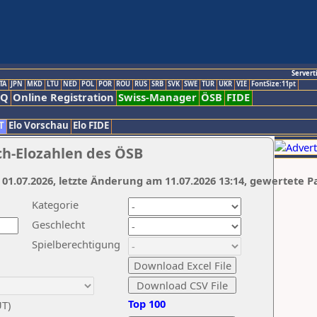
Servert
TA
JPN
MKD
LTU
NED
POL
POR
ROU
RUS
SRB
SVK
SWE
TUR
UKR
VIE
FontSize:11pt
AQ
Online Registration
Swiss-Manager
ÖSB
FIDE
T
Elo Vorschau
Elo FIDE
ch-Elozahlen des ÖSB
 01.07.2026, letzte Änderung am 11.07.2026 13:14, gewertete P
Kategorie
Geschlecht
Spielberechtigung
Top 100
UT)