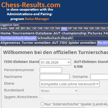
Logged on: Gast
Arabic
ARM
AZE
BIH
BUL
CAT
CHN
CRO
CZE
DEN
ENG
ESP
FAI
FIN
FRA
GER
GRE
INA
I
Home
Tournament-Database
AUT championship
Pictures
F
Turnierschach-Elozahl
Schnellschach-Elozahl
Allgemeines
Turnier anmelden: AUT
FIDE
Spieler anmelden
Elo AU
Willkommen bei den offiziellen Turnierscha
FIDE-Elolisten Stand
AUT-Elolisten Stand
6.936
Personennummer
Nachname
Vorname
Ebene
Bundesland
Spgem./Kreis/Verein
Nur "österreichische" Spieler (Land=A