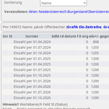
Sortierung
Vereinslisten:
Wien
Niederösterreich
Burgenland
Oberösterrei
Pnr:145672 Name: Jakob Offenbecher (
Grafik Elo-Zeitreihe
,
Gra
tnr
St
turnier
bdld
rd
datum
f
K
erg
elo+/-
gegn
Elozahl per 01.04.2024
0
808
Elozahl per 01.07.2024
0
1205
Elozahl per 01.10.2024
0
1205
Elozahl per 01.01.2025
0
1200
Elozahl per 01.04.2025
0
1200
Elozahl per 01.07.2025
0
1200
Elozahl per 01.10.2025
0
1200
Elozahl per 01.01.2026
0
1200
Elozahl per 01.04.2026
0
1200
Elozahl per 01.07.2026
0
1200
Elozahl per 01.10.2026
0
1200
Hinweis1
Wertebereich Feld St (Status)
blank ... Partie gewertet in aktueller Periode gespielt