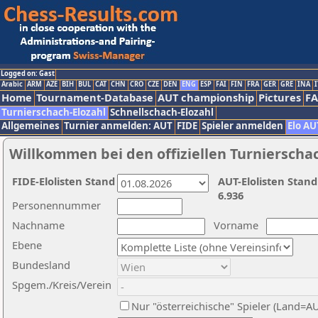
Logged on: Gast
Arabic
ARM
AZE
BIH
BUL
CAT
CHN
CRO
CZE
DEN
ENG
ESP
FAI
FIN
FRA
GER
GRE
INA
I
Home
Tournament-Database
AUT championship
Pictures
F
Turnierschach-Elozahl
Schnellschach-Elozahl
Allgemeines
Turnier anmelden: AUT
FIDE
Spieler anmelden
Elo AU
Willkommen bei den offiziellen Turnierscha
FIDE-Elolisten Stand
AUT-Elolisten Stand
6.936
Personennummer
Nachname
Vorname
Ebene
Bundesland
Spgem./Kreis/Verein
Nur "österreichische" Spieler (Land=A