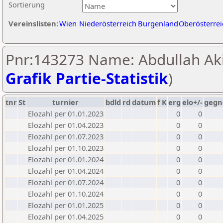
Sortierung
Vereinslisten:
Wien
Niederösterreich
Burgenland
Oberösterrei
Pnr:143273 Name: Abdullah Akis
Grafik Partie-Statistik
)
tnr
St
turnier
bdld
rd
datum
f
K
erg
elo+/-
gegn
Elozahl per 01.01.2023
0
0
Elozahl per 01.04.2023
0
0
Elozahl per 01.07.2023
0
0
Elozahl per 01.10.2023
0
0
Elozahl per 01.01.2024
0
0
Elozahl per 01.04.2024
0
0
Elozahl per 01.07.2024
0
0
Elozahl per 01.10.2024
0
0
Elozahl per 01.01.2025
0
0
Elozahl per 01.04.2025
0
0