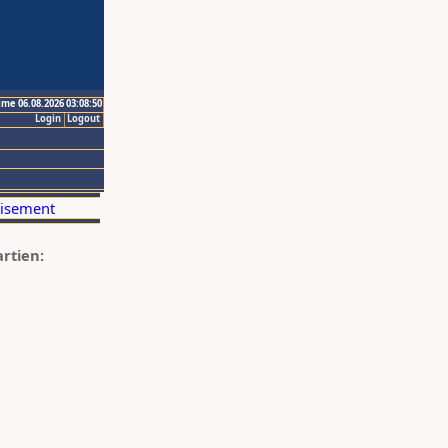
ime 06.08.2026 03:08:50
Login
Logout
artien: