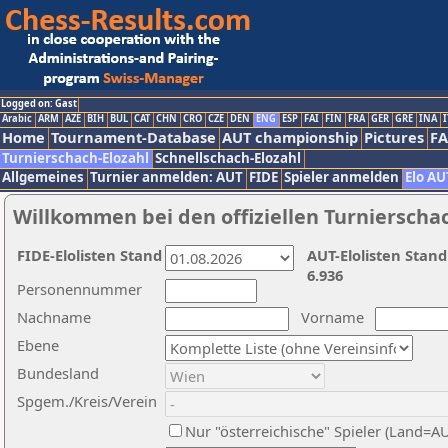
Logged on: Gast
Arabic
ARM
AZE
BIH
BUL
CAT
CHN
CRO
CZE
DEN
ENG
ESP
FAI
FIN
FRA
GER
GRE
INA
I
Home
Tournament-Database
AUT championship
Pictures
F
Turnierschach-Elozahl
Schnellschach-Elozahl
Allgemeines
Turnier anmelden: AUT
FIDE
Spieler anmelden
Elo AU
Willkommen bei den offiziellen Turnierscha
FIDE-Elolisten Stand
AUT-Elolisten Stand
6.936
Personennummer
Nachname
Vorname
Ebene
Bundesland
Spgem./Kreis/Verein
Nur "österreichische" Spieler (Land=A