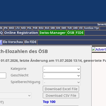
Servert
TA
JPN
MKD
LTU
NED
POL
POR
ROU
RUS
SRB
SVK
SWE
TUR
UKR
VIE
FontSize:11pt
AQ
Online Registration
Swiss-Manager
ÖSB
FIDE
T
Elo Vorschau
Elo FIDE
ch-Elozahlen des ÖSB
 01.07.2026, letzte Änderung am 11.07.2026 13:14, gewertete P
Kategorie
Geschlecht
Spielberechtigung
Top 100
UT)