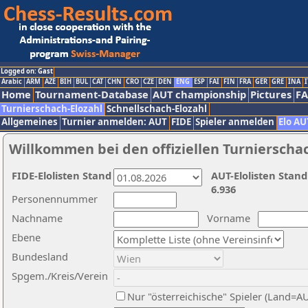
Logged on: Gast
Arabic
ARM
AZE
BIH
BUL
CAT
CHN
CRO
CZE
DEN
ENG
ESP
FAI
FIN
FRA
GER
GRE
INA
I
Home
Tournament-Database
AUT championship
Pictures
F
Turnierschach-Elozahl
Schnellschach-Elozahl
Allgemeines
Turnier anmelden: AUT
FIDE
Spieler anmelden
Elo AU
Willkommen bei den offiziellen Turnierscha
FIDE-Elolisten Stand
AUT-Elolisten Stand
6.936
Personennummer
Nachname
Vorname
Ebene
Bundesland
Spgem./Kreis/Verein
Nur "österreichische" Spieler (Land=A