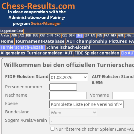
Logged on: Gast
Arabic
ARM
AZE
BIH
BUL
CAT
CHN
CRO
CZE
DEN
ENG
ESP
FAI
FIN
FRA
GER
GRE
INA
I
Home
Tournament-Database
AUT championship
Pictures
F
Turnierschach-Elozahl
Schnellschach-Elozahl
Allgemeines
Turnier anmelden: AUT
FIDE
Spieler anmelden
Elo AU
Willkommen bei den offiziellen Turnierscha
FIDE-Elolisten Stand
AUT-Elolisten Stand
6.936
Personennummer
Nachname
Vorname
Ebene
Bundesland
Spgem./Kreis/Verein
Nur "österreichische" Spieler (Land=A