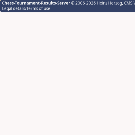
Chess-Tournament-Results-Server
© 2006-2026 Heinz Herzog
, CMS-
Legal details/Terms of use