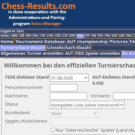
Logged on: Gast
Arabic
ARM
AZE
BIH
BUL
CAT
CHN
CRO
CZE
DEN
ENG
ESP
FAI
FIN
FRA
GER
GRE
INA
I
Home
Tournament-Database
AUT championship
Pictures
F
Turnierschach-Elozahl
Schnellschach-Elozahl
Allgemeines
Turnier anmelden: AUT
FIDE
Spieler anmelden
Elo AU
Willkommen bei den offiziellen Turnierscha
FIDE-Elolisten Stand
AUT-Elolisten Stand
6.936
Personennummer
Nachname
Vorname
Ebene
Bundesland
Spgem./Kreis/Verein
Nur "österreichische" Spieler (Land=A