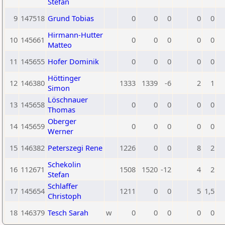
Stefan
9
147518
Grund Tobias
0
0
0
0
0
Hirmann-Hutter
10
145661
0
0
0
0
0
Matteo
11
145655
Hofer Dominik
0
0
0
0
0
Höttinger
12
146380
1333
1339
-6
2
1
Simon
Löschnauer
13
145658
0
0
0
0
0
Thomas
Oberger
14
145659
0
0
0
0
0
Werner
15
146382
Peterszegi Rene
1226
0
0
8
2
Schekolin
16
112671
1508
1520
-12
4
2
Stefan
Schlaffer
17
145654
1211
0
0
5
1,5
Christoph
18
146379
Tesch Sarah
w
0
0
0
0
0