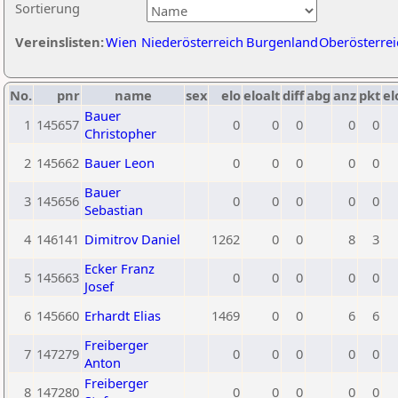
Sortierung
Vereinslisten:
Wien
Niederösterreich
Burgenland
Oberösterrei
No.
pnr
name
sex
elo
eloalt
diff
abg
anz
pkt
el
Bauer
1
145657
0
0
0
0
0
Christopher
2
145662
Bauer Leon
0
0
0
0
0
Bauer
3
145656
0
0
0
0
0
Sebastian
4
146141
Dimitrov Daniel
1262
0
0
8
3
Ecker Franz
5
145663
0
0
0
0
0
Josef
6
145660
Erhardt Elias
1469
0
0
6
6
Freiberger
7
147279
0
0
0
0
0
Anton
Freiberger
8
147280
0
0
0
0
0