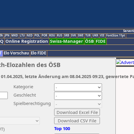
Servert
TA
JPN
MKD
LTU
NED
POL
POR
ROU
RUS
SRB
SVK
SWE
TUR
UKR
VIE
FontSize:11pt
AQ
Online Registration
Swiss-Manager
ÖSB
FIDE
T
Elo Vorschau
Elo FIDE
ch-Elozahlen des ÖSB
 01.04.2025, letzte Änderung am 08.04.2025 09:23, gewertete P
Kategorie
Geschlecht
Spielberechtigung
Top 100
UT)