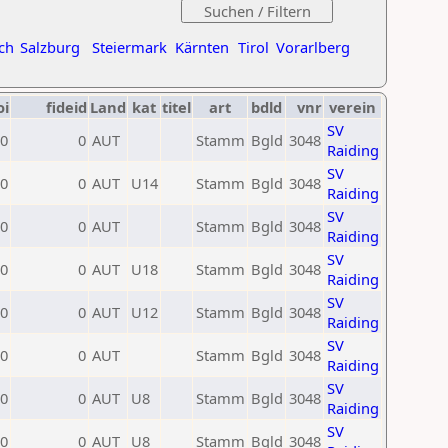
ch
Salzburg
Steiermark
Kärnten
Tirol
Vorarlberg
oi
fideid
Land
kat
titel
art
bdld
vnr
verein
SV
0
0
AUT
Stamm
Bgld
3048
Raiding
SV
0
0
AUT
U14
Stamm
Bgld
3048
Raiding
SV
0
0
AUT
Stamm
Bgld
3048
Raiding
SV
0
0
AUT
U18
Stamm
Bgld
3048
Raiding
SV
0
0
AUT
U12
Stamm
Bgld
3048
Raiding
SV
0
0
AUT
Stamm
Bgld
3048
Raiding
SV
0
0
AUT
U8
Stamm
Bgld
3048
Raiding
SV
0
0
AUT
U8
Stamm
Bgld
3048