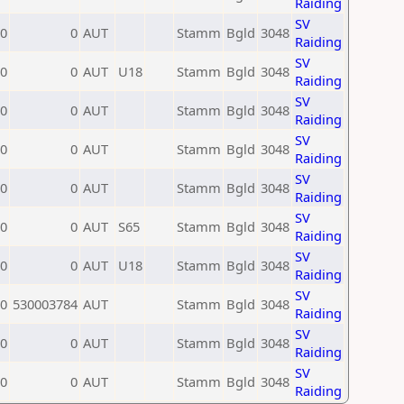
Raiding
SV
0
0
AUT
Stamm
Bgld
3048
Raiding
SV
0
0
AUT
U18
Stamm
Bgld
3048
Raiding
SV
0
0
AUT
Stamm
Bgld
3048
Raiding
SV
0
0
AUT
Stamm
Bgld
3048
Raiding
SV
0
0
AUT
Stamm
Bgld
3048
Raiding
SV
0
0
AUT
S65
Stamm
Bgld
3048
Raiding
SV
0
0
AUT
U18
Stamm
Bgld
3048
Raiding
SV
0
530003784
AUT
Stamm
Bgld
3048
Raiding
SV
0
0
AUT
Stamm
Bgld
3048
Raiding
SV
0
0
AUT
Stamm
Bgld
3048
Raiding