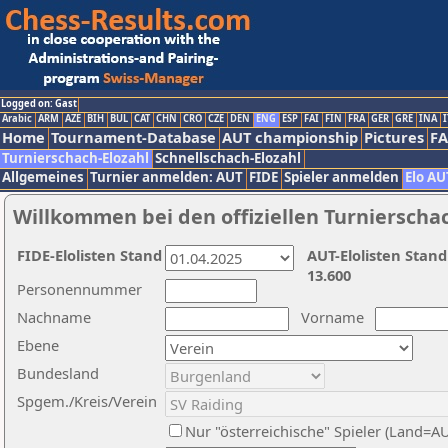
Logged on: Gast
Arabic
ARM
AZE
BIH
BUL
CAT
CHN
CRO
CZE
DEN
ENG
ESP
FAI
FIN
FRA
GER
GRE
INA
I
Home
Tournament-Database
AUT championship
Pictures
F
Turnierschach-Elozahl
Schnellschach-Elozahl
Allgemeines
Turnier anmelden: AUT
FIDE
Spieler anmelden
Elo AU
Willkommen bei den offiziellen Turnierscha
FIDE-Elolisten Stand
AUT-Elolisten Stand
13.600
Personennummer
Nachname
Vorname
Ebene
Bundesland
Spgem./Kreis/Verein
Nur "österreichische" Spieler (Land=A