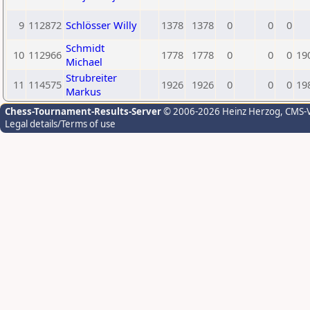
9
112872
Schlösser Willy
1378
1378
0
0
0
Schmidt
10
112966
1778
1778
0
0
0
19
Michael
Strubreiter
11
114575
1926
1926
0
0
0
19
Markus
Chess-Tournament-Results-Server
© 2006-2026 Heinz Herzog
, CMS-
Legal details/Terms of use