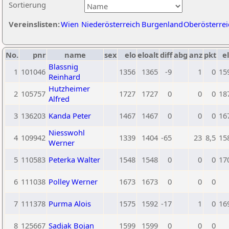
Sortierung
Vereinslisten:
Wien
Niederösterreich
Burgenland
Oberösterrei
No.
pnr
name
sex
elo
eloalt
diff
abg
anz
pkt
el
Blassnig
1
101046
1356
1365
-9
1
0
15
Reinhard
Hutzheimer
2
105757
1727
1727
0
0
0
18
Alfred
3
136203
Kanda Peter
1467
1467
0
0
0
16
Niesswohl
4
109942
1339
1404
-65
23
8,5
15
Werner
5
110583
Peterka Walter
1548
1548
0
0
0
17
6
111038
Polley Werner
1673
1673
0
0
0
7
111378
Purma Alois
1575
1592
-17
1
0
16
8
125667
Sadjak Bojan
1599
1599
0
0
0