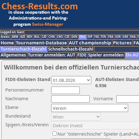
Logged on: Gast
Arabic
ARM
AZE
BIH
BUL
CAT
CHN
CRO
CZE
DEN
ENG
ESP
FAI
FIN
FRA
GER
GRE
INA
I
Home
Tournament-Database
AUT championship
Pictures
F
Turnierschach-Elozahl
Schnellschach-Elozahl
Allgemeines
Turnier anmelden: AUT
FIDE
Spieler anmelden
Elo AU
Willkommen bei den offiziellen Turnierscha
FIDE-Elolisten Stand
AUT-Elolisten Stand
6.936
Personennummer
Nachname
Vorname
Ebene
Bundesland
Spgem./Kreis/Verein
Nur "österreichische" Spieler (Land=A