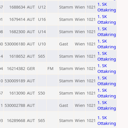
1. SK
67
1688634
AUT
U12
Stamm
Wien
1021
Ottakring
1. SK
01
1679414
AUT
U16
Stamm
Wien
1021
Ottakring
1. SK
08
1682300
AUT
U14
Stamm
Wien
1021
Ottakring
1. SK
80
530006180
AUT
U10
Gast
Wien
1021
Ottakring
1. SK
14
1618652
AUT
S65
Stamm
Wien
1021
Ottakring
1. SK
04
16214382
GER
FM
Stamm
Wien
1021
Ottakring
1. SK
0
530009189
AUT
Stamm
Wien
1021
Ottakring
1. SK
57
1613090
AUT
S50
Stamm
Wien
1021
Ottakring
1. SK
11
530002788
AUT
Gast
Wien
1021
Ottakring
1. SK
93
16289668
AUT
S65
Stamm
Wien
1021
Ottakring