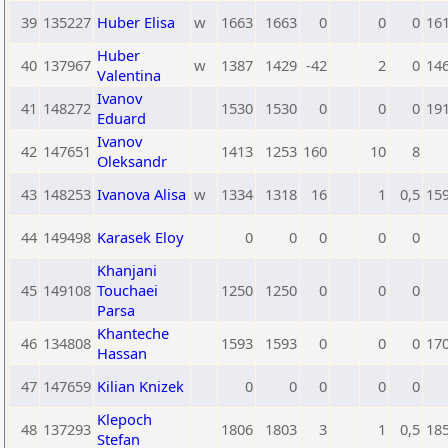
39
135227
Huber Elisa
w
1663
1663
0
0
0
16
Huber
40
137967
w
1387
1429
-42
2
0
14
Valentina
Ivanov
41
148272
1530
1530
0
0
0
19
Eduard
Ivanov
42
147651
1413
1253
160
10
8
Oleksandr
43
148253
Ivanova Alisa
w
1334
1318
16
1
0,5
15
44
149498
Karasek Eloy
0
0
0
0
0
Khanjani
45
149108
Touchaei
1250
1250
0
0
0
Parsa
Khanteche
46
134808
1593
1593
0
0
0
17
Hassan
47
147659
Kilian Knizek
0
0
0
0
0
Klepoch
48
137293
1806
1803
3
1
0,5
18
Stefan