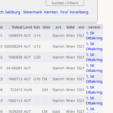
ch
Salzburg
Steiermark
Kärnten
Tirol
Vorarlberg
oi
fideid
Land
kat
titel
art
bdld
vnr
verein
1. SK
61
1698974
AUT
U14
Stamm
Wien
1021
Ottakring
1. SK
0
530008204
AUT
U12
Stamm
Wien
1021
Ottakring
1. SK
82
1680838
AUT
U20
Stamm
Wien
1021
Ottakring
1. SK
07
34166081
AUT
Stamm
Wien
1021
Ottakring
1. SK
23
1660713
AUT
U16
FM
Stamm
Wien
1021
Ottakring
1. SK
98
722413
HUN
GM
Stamm
Wien
1021
Ottakring
1. SK
0
1682113
AUT
Stamm
Wien
1021
Ottakring
1. SK
03
1639293
AUT
CM
Gast
Wien
1021