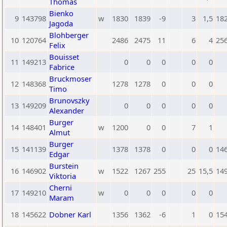
Thomas
Bienko
9
143798
w
1830
1839
-9
3
1,5
18
Jagoda
Blohberger
10
120764
2486
2475
11
6
4
25
Felix
Bouisset
11
149213
0
0
0
0
0
Fabrice
Bruckmoser
12
148368
1278
1278
0
0
0
Timo
Brunovszky
13
149209
0
0
0
0
0
Alexander
Burger
14
148401
w
1200
0
0
7
1
Almut
Burger
15
141139
1378
1378
0
0
0
14
Edgar
Burstein
16
146902
w
1522
1267
255
25
15,5
14
Viktoria
Cherni
17
149210
w
0
0
0
0
0
Maram
18
145622
Dobner Karl
1356
1362
-6
1
0
15