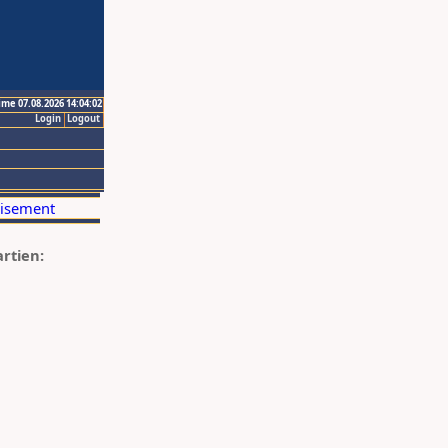
ime 07.08.2026 14:04:02
Login
Logout
artien: