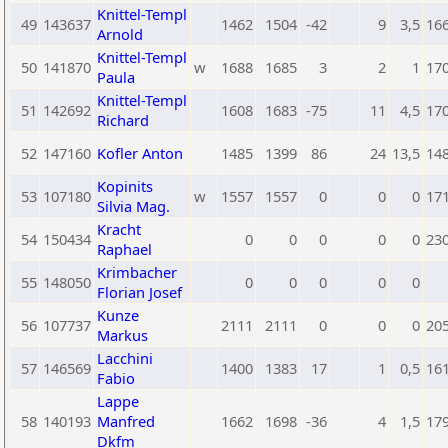
Knittel-Templ
49
143637
1462
1504
-42
9
3,5
16
Arnold
Knittel-Templ
50
141870
w
1688
1685
3
2
1
17
Paula
Knittel-Templ
51
142692
1608
1683
-75
11
4,5
17
Richard
52
147160
Kofler Anton
1485
1399
86
24
13,5
14
Kopinits
53
107180
w
1557
1557
0
0
0
17
Silvia Mag.
Kracht
54
150434
0
0
0
0
0
23
Raphael
Krimbacher
55
148050
0
0
0
0
0
Florian Josef
Kunze
56
107737
2111
2111
0
0
0
20
Markus
Lacchini
57
146569
1400
1383
17
1
0,5
16
Fabio
Lappe
58
140193
Manfred
1662
1698
-36
4
1,5
17
Dkfm