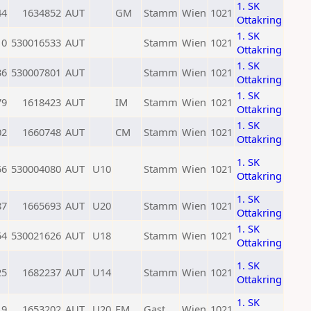
1. SK
44
1634852
AUT
GM
Stamm
Wien
1021
Ottakring
1. SK
0
530016533
AUT
Stamm
Wien
1021
Ottakring
1. SK
36
530007801
AUT
Stamm
Wien
1021
Ottakring
1. SK
79
1618423
AUT
IM
Stamm
Wien
1021
Ottakring
1. SK
02
1660748
AUT
CM
Stamm
Wien
1021
Ottakring
1. SK
56
530004080
AUT
U10
Stamm
Wien
1021
Ottakring
1. SK
87
1665693
AUT
U20
Stamm
Wien
1021
Ottakring
1. SK
54
530021626
AUT
U18
Stamm
Wien
1021
Ottakring
1. SK
25
1682237
AUT
U14
Stamm
Wien
1021
Ottakring
1. SK
19
1653202
AUT
U20
FM
Gast
Wien
1021