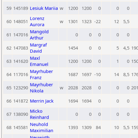
59
145189
Lesiuk Mariia
w
1200
1200
0
0
0
Lorenz
60
148051
w
1301
1323
-22
12
5,5
Aurora
Mangold
61
147016
0
0
0
0
0
Arthur
Margraf
62
147083
1454
0
0
5
4,5
19
David
Maxl
63
141620
1200
1200
0
1
0
15
Emanuel
Mayrhuber
64
117016
1687
1697
-10
14
8,5
17
Franz
Mayrhuber
65
123290
w
2028
2028
0
0
0
20
Nikola
66
141872
Merrin Jack
1694
1694
0
0
0
Micko
67
138090
0
0
0
0
0
Reinhard
Neuhold
68
145581
1393
1309
84
10
5,5
15
Maximilian
Neuwirth