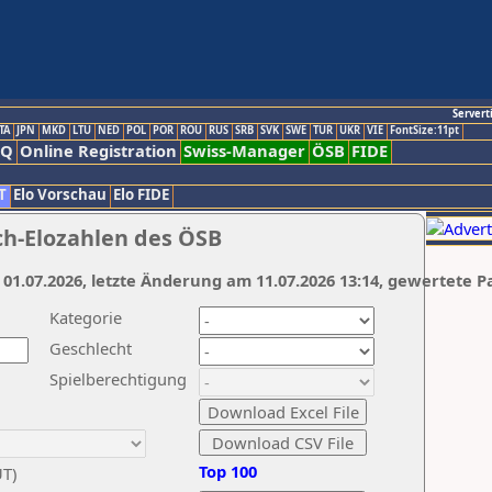
Servert
TA
JPN
MKD
LTU
NED
POL
POR
ROU
RUS
SRB
SVK
SWE
TUR
UKR
VIE
FontSize:11pt
AQ
Online Registration
Swiss-Manager
ÖSB
FIDE
T
Elo Vorschau
Elo FIDE
ch-Elozahlen des ÖSB
 01.07.2026, letzte Änderung am 11.07.2026 13:14, gewertete P
Kategorie
Geschlecht
Spielberechtigung
Top 100
UT)