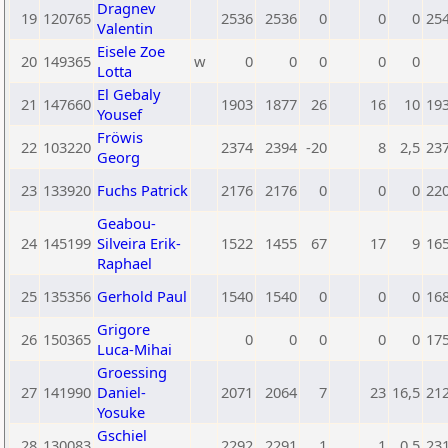
Dragnev
19
120765
2536
2536
0
0
0
25
Valentin
Eisele Zoe
20
149365
w
0
0
0
0
0
Lotta
El Gebaly
21
147660
1903
1877
26
16
10
19
Yousef
Fröwis
22
103220
2374
2394
-20
8
2,5
23
Georg
23
133920
Fuchs Patrick
2176
2176
0
0
0
22
Geabou-
24
145199
Silveira Erik-
1522
1455
67
17
9
16
Raphael
25
135356
Gerhold Paul
1540
1540
0
0
0
16
Grigore
26
150365
0
0
0
0
0
17
Luca-Mihai
Groessing
27
141990
Daniel-
2071
2064
7
23
16,5
21
Yosuke
Gschiel
28
130083
2292
2291
1
1
0,5
23