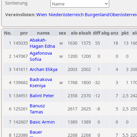
Sortierung
Vereinslisten:
Wien
Niederösterreich
Burgenland
Oberösterrei
No.
pnr
name
sex
elo
eloalt
diff
abg
anz
pkt
el
Abakah-
1
145035
w
1630
1575
55
18
13
16
Hagan Edna
Agafonova
2
147067
w
1200
1200
0
0
0
Sofiia
3
141611
Archan Elikya
2003
2002
1
4
3
20
Badrakova
4
139682
w
1768
1800
-32
3
1
17
Kseniya
5
134951
Balint Peter
2358
2370
-12
7
2,5
24
Banusz
6
125261
2617
2625
-8
5
2,5
25
Tamas
7
142607
Basic Armin
1389
1389
0
0
0
Bauer
8
122086
2268
2268
0
7
5,5
22