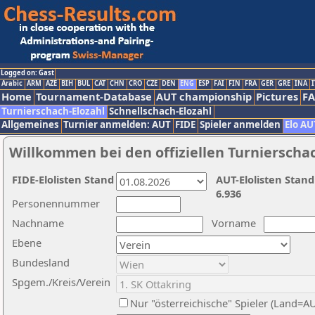
Logged on: Gast
Arabic
ARM
AZE
BIH
BUL
CAT
CHN
CRO
CZE
DEN
ENG
ESP
FAI
FIN
FRA
GER
GRE
INA
I
Home
Tournament-Database
AUT championship
Pictures
F
Turnierschach-Elozahl
Schnellschach-Elozahl
Allgemeines
Turnier anmelden: AUT
FIDE
Spieler anmelden
Elo AU
Willkommen bei den offiziellen Turnierscha
FIDE-Elolisten Stand
AUT-Elolisten Stand
6.936
Personennummer
Nachname
Vorname
Ebene
Bundesland
Spgem./Kreis/Verein
Nur "österreichische" Spieler (Land=A