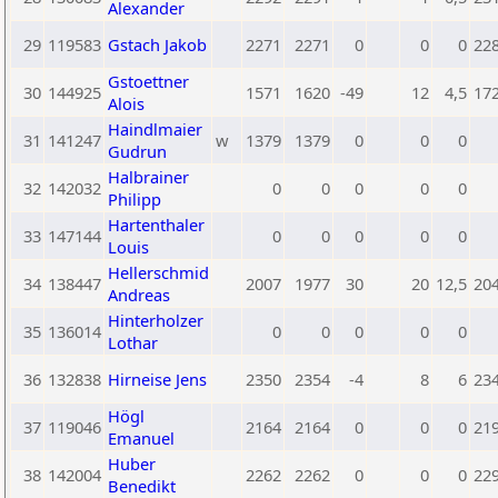
Alexander
29
119583
Gstach Jakob
2271
2271
0
0
0
22
Gstoettner
30
144925
1571
1620
-49
12
4,5
17
Alois
Haindlmaier
31
141247
w
1379
1379
0
0
0
Gudrun
Halbrainer
32
142032
0
0
0
0
0
Philipp
Hartenthaler
33
147144
0
0
0
0
0
Louis
Hellerschmid
34
138447
2007
1977
30
20
12,5
20
Andreas
Hinterholzer
35
136014
0
0
0
0
0
Lothar
36
132838
Hirneise Jens
2350
2354
-4
8
6
23
Högl
37
119046
2164
2164
0
0
0
21
Emanuel
Huber
38
142004
2262
2262
0
0
0
22
Benedikt