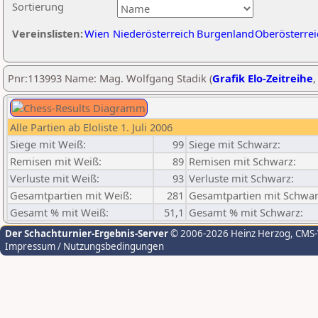
Sortierung
Vereinslisten:
Wien
Niederösterreich
Burgenland
Oberösterrei
Pnr:113993 Name: Mag. Wolfgang Stadik (
Grafik Elo-Zeitreihe
Alle Partien ab Eloliste 1. Juli 2006
Siege mit Weiß:
99
Siege mit Schwarz:
Remisen mit Weiß:
89
Remisen mit Schwarz:
Verluste mit Weiß:
93
Verluste mit Schwarz:
Gesamtpartien mit Weiß:
281
Gesamtpartien mit Schwar
Gesamt % mit Weiß:
51,1
Gesamt % mit Schwarz:
Der Schachturnier-Ergebnis-Server
© 2006-2026 Heinz Herzog
, CMS
Impressum / Nutzungsbedingungen