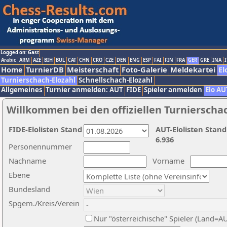
Logged on: Gast
Arabic
ARM
AZE
BIH
BUL
CAT
CHN
CRO
CZE
DEN
ENG
ESP
FAI
FIN
FRA
GER
GRE
INA
I
Home
TurnierDB
Meisterschaft
Foto-Galerie
Meldekartei
El
Turnierschach-Elozahl
Schnellschach-Elozahl
Allgemeines
Turnier anmelden: AUT
FIDE
Spieler anmelden
Elo AU
Willkommen bei den offiziellen Turnierscha
FIDE-Elolisten Stand
AUT-Elolisten Stand
6.936
Personennummer
Nachname
Vorname
Ebene
Bundesland
Spgem./Kreis/Verein
Nur "österreichische" Spieler (Land=A