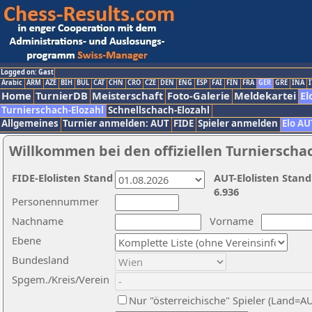
Logged on: Gast
Arabic
ARM
AZE
BIH
BUL
CAT
CHN
CRO
CZE
DEN
ENG
ESP
FAI
FIN
FRA
GER
GRE
INA
I
Home
TurnierDB
Meisterschaft
Foto-Galerie
Meldekartei
El
Turnierschach-Elozahl
Schnellschach-Elozahl
Allgemeines
Turnier anmelden: AUT
FIDE
Spieler anmelden
Elo AU
Willkommen bei den offiziellen Turnierscha
FIDE-Elolisten Stand
AUT-Elolisten Stand
6.936
Personennummer
Nachname
Vorname
Ebene
Bundesland
Spgem./Kreis/Verein
Nur "österreichische" Spieler (Land=A