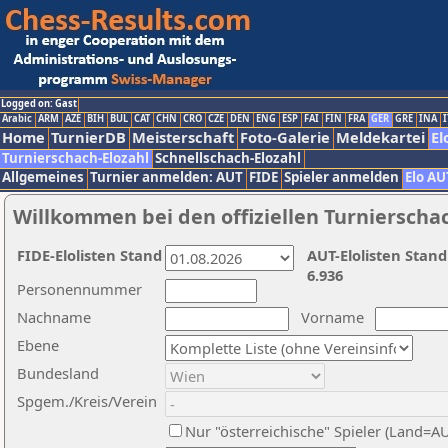
Logged on: Gast
Arabic
ARM
AZE
BIH
BUL
CAT
CHN
CRO
CZE
DEN
ENG
ESP
FAI
FIN
FRA
GER
GRE
INA
I
Home
TurnierDB
Meisterschaft
Foto-Galerie
Meldekartei
El
Turnierschach-Elozahl
Schnellschach-Elozahl
Allgemeines
Turnier anmelden: AUT
FIDE
Spieler anmelden
Elo AU
Willkommen bei den offiziellen Turnierscha
FIDE-Elolisten Stand
AUT-Elolisten Stand
6.936
Personennummer
Nachname
Vorname
Ebene
Bundesland
Spgem./Kreis/Verein
Nur "österreichische" Spieler (Land=A