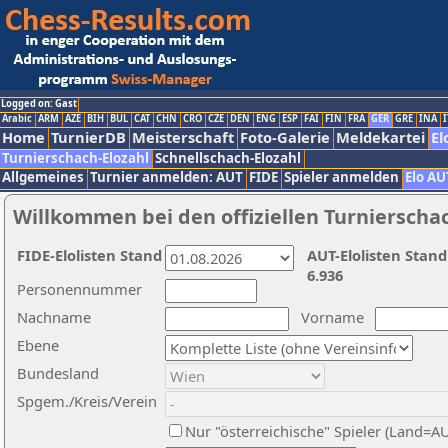
Logged on: Gast
Arabic
ARM
AZE
BIH
BUL
CAT
CHN
CRO
CZE
DEN
ENG
ESP
FAI
FIN
FRA
GER
GRE
INA
I
Home
TurnierDB
Meisterschaft
Foto-Galerie
Meldekartei
El
Turnierschach-Elozahl
Schnellschach-Elozahl
Allgemeines
Turnier anmelden: AUT
FIDE
Spieler anmelden
Elo AU
Willkommen bei den offiziellen Turnierscha
FIDE-Elolisten Stand
AUT-Elolisten Stand
6.936
Personennummer
Nachname
Vorname
Ebene
Bundesland
Spgem./Kreis/Verein
Nur "österreichische" Spieler (Land=A