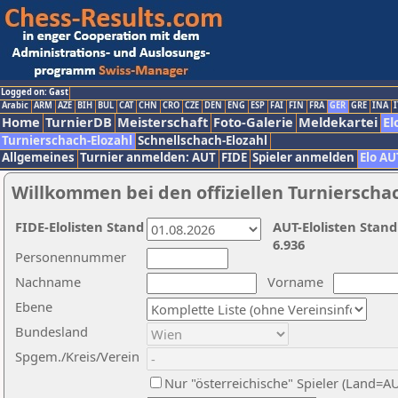
Logged on: Gast
Arabic
ARM
AZE
BIH
BUL
CAT
CHN
CRO
CZE
DEN
ENG
ESP
FAI
FIN
FRA
GER
GRE
INA
I
Home
TurnierDB
Meisterschaft
Foto-Galerie
Meldekartei
El
Turnierschach-Elozahl
Schnellschach-Elozahl
Allgemeines
Turnier anmelden: AUT
FIDE
Spieler anmelden
Elo AU
Willkommen bei den offiziellen Turnierscha
FIDE-Elolisten Stand
AUT-Elolisten Stand
6.936
Personennummer
Nachname
Vorname
Ebene
Bundesland
Spgem./Kreis/Verein
Nur "österreichische" Spieler (Land=A